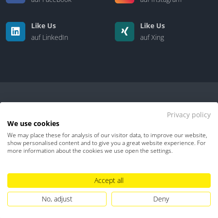
Like Us
Like Us
auf LinkedIn
auf Xing
Privacy policy
We use cookies
We may place these for analysis of our visitor data, to improve our website,
Kontakt
|
Über uns
show personalised content and to give you a great website experience. For
more information about the cookies we use open the settings.
Datenschutz
Impressum
TDM-Vorbehalt
Accept all
Hinweisgebersystem
Umgang mit KI
No, adjust
Deny