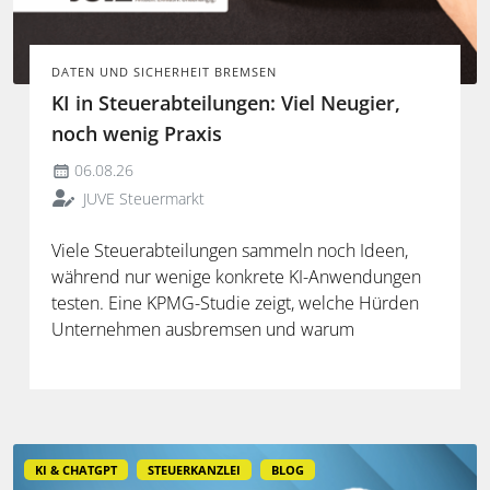
DATEN UND SICHERHEIT BREMSEN
KI in Steuerabteilungen: Viel Neugier,
noch wenig Praxis
06.08.26
JUVE Steuermarkt
Viele Steuerabteilungen sammeln noch Ideen,
während nur wenige konkrete KI-Anwendungen
testen. Eine KPMG-Studie zeigt, welche Hürden
Unternehmen ausbremsen und warum
spezialisierte Lösungen erst durch die Anbindung
an Steuerdaten und Prozesse ihren Mehrwert
entfalten.
KI & CHATGPT
STEUERKANZLEI
BLOG