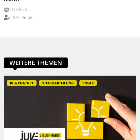
05.08.26
Ken Keiper
WEITERE THEMEN
KI & CHATGPT
STEUERABTEILUNG
SNEAK