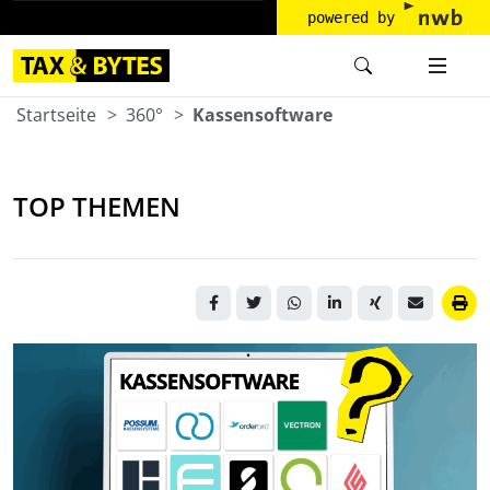
powered by
Startseite
360°
Kassensoftware
TOP THEMEN
Eine Frau bedient ein
digitales Kassensystem in
einem
Gastronomiebetrieb.