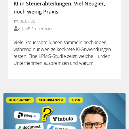
KI in Steuerabteilungen: Viel Neugier,
noch wenig Praxis
06.08.26
JUVE Steuermarkt
Viele Steuerabteilungen sammeln noch Ideen,
während nur wenige konkrete KI-Anwendungen
testen. Eine KPMG-Studie zeigt, welche Hürden
Unternehmen ausbremsen und warum
spezialisierte Lösungen erst durch die Anbindung
an Steuerdaten und Prozesse ihren Mehrwert
entfalten.
KI & CHATGPT
STEUERKANZLEI
BLOG