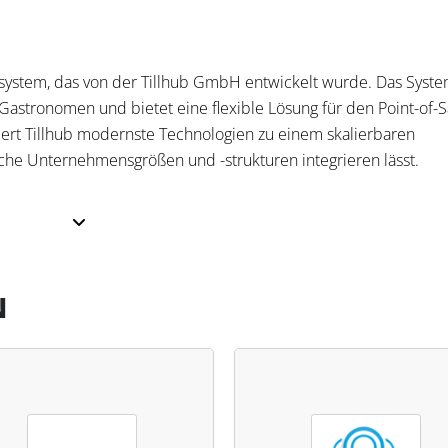
ensystem, das von der Tillhub GmbH entwickelt wurde. Das Syst
d Gastronomen und bietet eine flexible Lösung für den Point-of-S
ert Tillhub modernste Technologien zu einem skalierbaren
iche Unternehmensgrößen und -strukturen integrieren lässt.
 das reine Kassieren hinausgehen. Das System beinhaltet eine
llierte Kundenverwaltung und automatische Statistiken, die
 Außerdem unterstützt es eine Vielzahl von Zahlungsmethoden
N
orgänge.