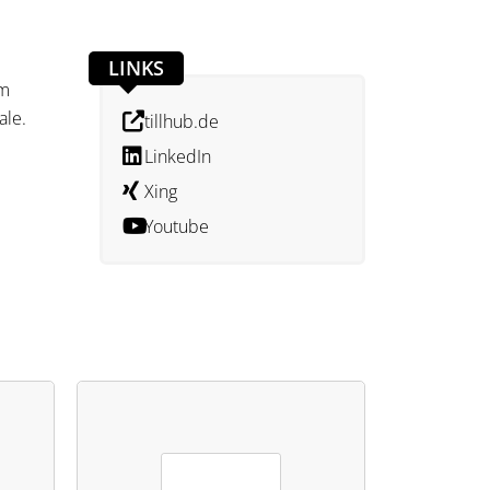
LINKS
em
ale.
tillhub.de
LinkedIn
Xing
Youtube
 und