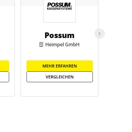
Possum
Heimpel GmbH
S
MEHR ERFAHREN
ME
VERGLEICHEN
V