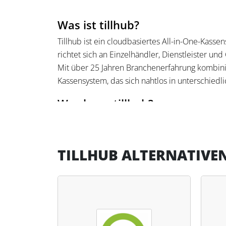
Was ist tillhub?
Tillhub ist ein cloudbasiertes All-in-One-Kass
richtet sich an Einzelhändler, Dienstleister un
Mit über 25 Jahren Branchenerfahrung kombini
Kassensystem, das sich nahtlos in unterschiedl
Was kann tillhub?
Tillhub bietet zahlreiche Funktionen, die über
umfangreiche Mitarbeiterverwaltung, eine detai
Steuerberatern den DATEV-Export erleichtern.
TILLHUB ALTERNATIVE
ermöglicht den Live-Zugriff auf alle Geschäftsv