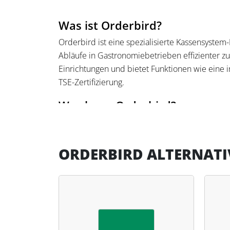
Was ist Orderbird?
Orderbird ist eine spezialisierte Kassensyste
Abläufe in Gastronomiebetrieben effizienter zu 
Einrichtungen und bietet Funktionen wie eine i
TSE-Zertifizierung.
Was kann Orderbird?
Orderbird vereinfacht Bestell- und Zahlungspro
finanzamtkonforme Abrechnungen. Es bietet ein
ORDERBIRD ALTERNATI
und 24/7 Support. Für Steuerfachleute bietet O
Zusammenarbeit mit dem Finanzamt.