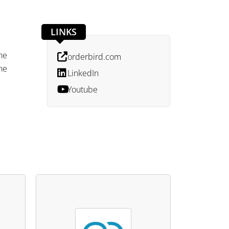
LINKS
che
orderbird.com
ne
LinkedIn
Youtube
t
eiter
t die