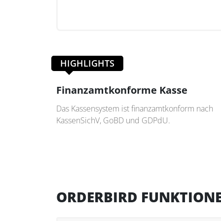
HIGHLIGHTS
Finanzamtkonforme Kasse
Das Kassensystem ist finanzamtkonform nach
KassenSichV, GoBD und GDPdU.
ORDERBIRD FUNKTION