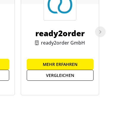
ready2order
h
ready2order GmbH
MEHR ERFAHREN
ME
VERGLEICHEN
V