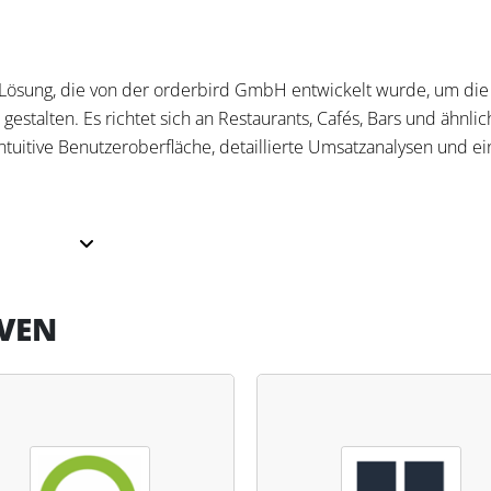
m-Lösung, die von der orderbird GmbH entwickelt wurde, um die
gestalten. Es richtet sich an Restaurants, Cafés, Bars und ähnli
ntuitive Benutzeroberfläche, detaillierte Umsatzanalysen und ei
zesse, ermöglicht detaillierte Umsatzanalysen und gewährleiste
e einfache Bedienung, die schnelle Einarbeitung neuer Mitarb
VEN
rderbird PRO effiziente Buchhaltungsfunktionen und erleichter