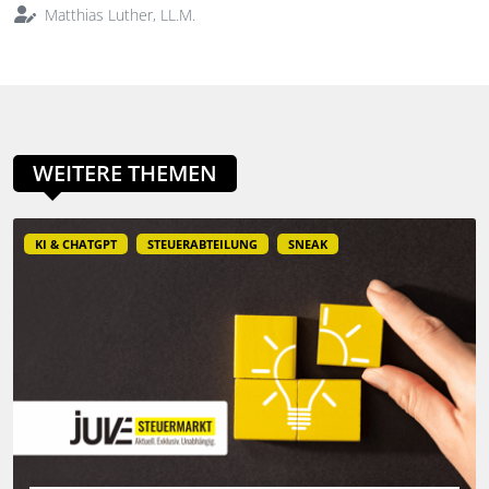
Matthias Luther, LL.M.
WEITERE THEMEN
KI & CHATGPT
STEUERABTEILUNG
SNEAK