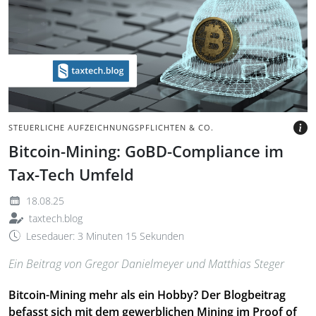
Helms mit Bitcoin-Symbol
auf dunklen Würfelflächen.
BILD: @JUST_SUPER, GETTY
IMAGES VIA CANVA.COM
STEUERLICHE AUFZEICHNUNGSPFLICHTEN & CO.
Bitcoin-Mining: GoBD-Compliance im
Tax-Tech Umfeld
18.08.25
taxtech.blog
Lesedauer: 3 Minuten 15 Sekunden
Ein Beitrag von Gregor Danielmeyer und Matthias Steger
Bitcoin-Mining mehr als ein Hobby? Der Blogbeitrag
befasst sich mit dem gewerblichen Mining im Proof of