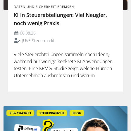
DATEN UND SICHERHEIT BREMSEN
KI in Steuerabteilungen: Viel Neugier,
noch wenig Praxis
06.08.26
JUVE Steuermarkt
Viele Steuerabteilungen sammeln noch Ideen,
während nur wenige konkrete KI-Anwendungen
testen. Eine KPMG-Studie zeigt, welche Hürden
Unternehmen ausbremsen und warum
spezialisierte Lösungen erst durch die Anbindung
an Steuerdaten und Prozesse ihren Mehrwert
entfalten.
KI & CHATGPT
STEUERKANZLEI
BLOG