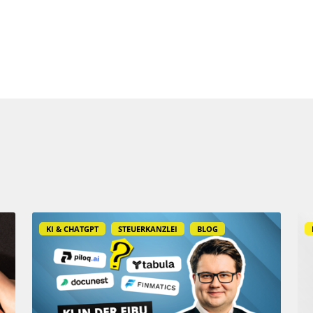
KI & CHATGPT
STEUERKANZLEI
BLOG