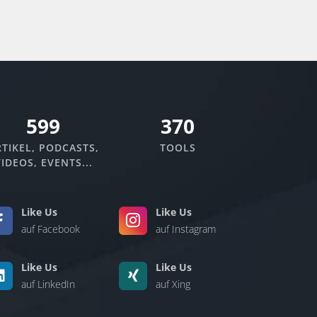
670
370
TIKEL, PODCASTS,
TOOLS
IDEOS, EVENTS...
Like Us
Like Us
auf Facebook
auf Instagram
Like Us
Like Us
auf LinkedIn
auf Xing