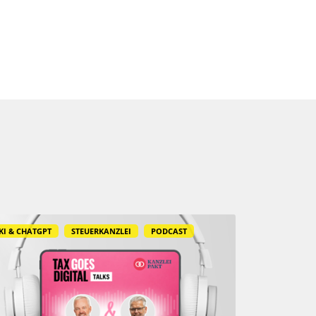
KI & CHATGPT
STEUERKANZLEI
PODCAST