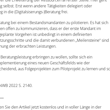
er die Erweiterung der Ressourcen an erster Stelle. Hier geht
ng selbst. Erst wenn andere Tätigkeiten delegiert oder
in die (Digitalsiserungs-)Beratung frei.
eratung bei einem Bestandsmandanten zu pilotieren. Es hat sich
n offen zu kommunizieren, dass er der erste Mandant im
 geplante Vorgehen ist unbedingt in einem definierten
etzungsschritte und die damit verbundenen „Meilensteine“ sind
nung der erbrachten Leistungen.
ratungsleistung erbringen zu wollen, sollte sich ein
mplementierung eines neuen Geschäftsfelds wie der
scheidend, aus Folgeprojekten zum Pilotprojekt zu lernen und s
s NWB 2022 S. 2140.
___
en Sie den Artikel jetzt kostenlos und in voller Länge in der