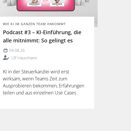
WIE KI IM GANZEN TEAM ANKOMMT
Podcast #3 – KI-Einführung, die
alle mitnimmt: So gelingt es
04.08.26
Ulf Hausmann
KI in der Steuerkanzlei wird erst
wirksam, wenn Teams Zeit zum
Ausprobieren bekommen, Erfahrungen
teilen und aus einzelnen Use Cases
verlässliche Arbeitsweisen entwickeln.
Mehr dazu in der neuen Folge unseres
Podcasts.