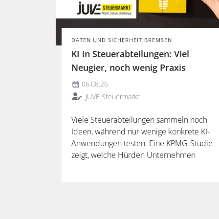
DATEN UND SICHERHEIT BREMSEN
KI in Steuerabteilungen: Viel
Neugier, noch wenig Praxis
06.08.26
JUVE Steuermarkt
Viele Steuerabteilungen sammeln noch
Ideen, während nur wenige konkrete KI-
Anwendungen testen. Eine KPMG-Studie
zeigt, welche Hürden Unternehmen
ausbremsen und warum spezialisierte
Lösungen erst durch die Anbindung an
Steuerdaten und Prozesse ihren
Mehrwert entfalten.