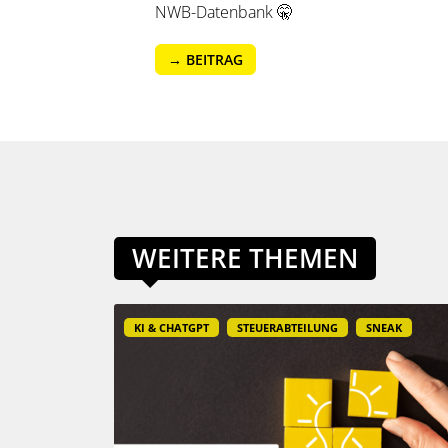
NWB-Datenbank 🤫
→ BEITRAG
WEITERE THEMEN
KI & CHATGPT
STEUERABTEILUNG
SNEAK