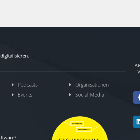
igitalisieren.
AR
V
Podcasts
Organisationen
Events
Social-Media
oftware?