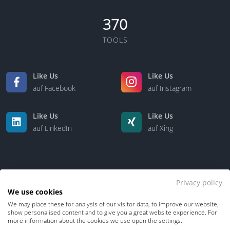
Gruppenebene – mit planbarer Erlösstruktur, klarer
370
organisatorischer Steuerbarkeit und langfristiger
wirtschaftlicher Tragfähigkeit.
TOOLS
Schnittstellenoption DATEV
Like Us
Like Us
Auf Wunsch kann eine DATEV-Schnittstelle für den
auf Facebook
auf Instagram
Stammdatenimport durch einen Drittanbieter
bereitgestellt werden. Dadurch lassen sich relevante
Mandantenstammdaten strukturiert in das System
Like Us
Like Us
überführen und bestehende Datenbestände
auf LinkedIn
auf Xing
effizient integrieren.
Alleinstellungsmerkmale
VD2 Pro bietet Steuerkanzleien, Steuergruppen und
Privacy policy
We use cookies
Steuerverbänden spezifische Funktionen, die in
We may place these for analysis of our visitor data, to improve our website,
dieser Kombination am Markt nicht verfügbar sind:
Kontakt
Über uns
show personalised content and to give you a great website experience. For
more information about the cookies we use open the settings.
White-Label-Fähigkeit zur vollständigen Integration