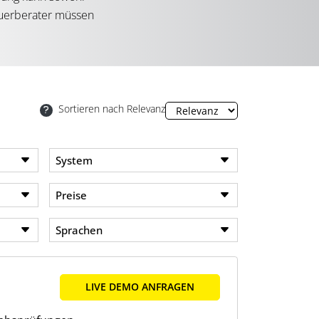
euerberater müssen
änglich sind, um
Sortieren nach Relevanz
ausfordernd sein.
orderungen der
System
kumentation und
oftware-Tools von
Preise
Sprachen
LIVE DEMO ANFRAGEN