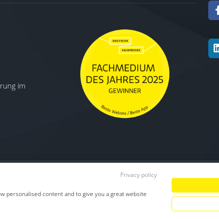
ierung im
Privacy policy
Datenschutz
|
Impressum
|
TDM-Vorbeha
ow personalised content and to give you a great website