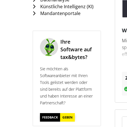
Diese Tools helfen 
Künstliche Intelligenz (KI)
vermeiden, die zu N
Mandantenportale
Effiziente Unt
W
Um die vielfältigen
Mi
Ihre
sp
spezielle Software-
Software auf
ef
für das
Tax CMS
, da
tax&bytes?
Betriebsprüfung ein
M
Sie möchten als
Zusammenarbeit zwis
m
Softwareanbieter mit Ihren
auch Schnittstellen
Tools gelistet werden oder
T
Übertragung von rel
sind bereits auf der Plattform
Steuerberater nicht
und haben Interesse an einer
We
Mandanten sicherste
Partnerschaft?
ve
st
Sa
FEEDBACK
GEBEN
mü