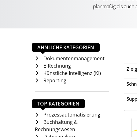
planmäßig als auch 
dabei sicherstellen,
eine reibungslose P
Herausforderu
ÄHNLICHE KATEGORIEN
Eine Betriebsprüfu
Dokumentenmanagement
Insbesondere die u
E-Rechnung
Ziel
Künstliche Intelligenz (KI)
elektronisch unters
Reporting
Nachvollziehbarkeit 
Schn
großer Bedeutung. S
Supp
relevante Daten zu 
TOP-KATEGORIEN
gesetzliche Anforde
Prozessautomatisierung
Buchhaltung &
und die Kommunikat
Rechnungswesen
Datenanalyse