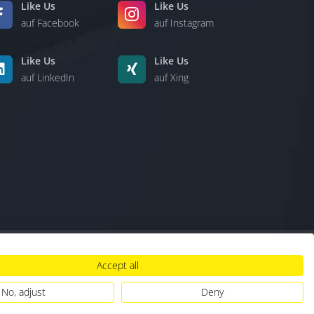
Like Us
Like Us
auf Facebook
auf Instagram
Like Us
Like Us
auf LinkedIn
auf Xing
Accept all
lt
|
Hinweisgebersystem
|
Umgang mit KI
No, adjust
Deny