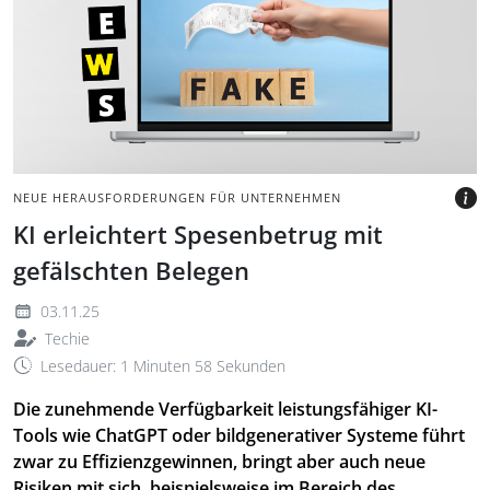
Holzklötzen mit dem Wort
Fake vor blauem
Hintergrund
BILD: @EUGENE ZVONKOV,
GETTY IMAGES VIA CANVA.COM
NEUE HERAUSFORDERUNGEN FÜR UNTERNEHMEN
KI erleichtert Spesenbetrug mit
gefälschten Belegen
03.11.25
Techie
Lesedauer: 1 Minuten 58 Sekunden
Die zunehmende Verfügbarkeit leistungsfähiger KI-
Tools wie ChatGPT oder bildgenerativer Systeme führt
zwar zu Effizienzgewinnen, bringt aber auch neue
Risiken mit sich, beispielsweise im Bereich des