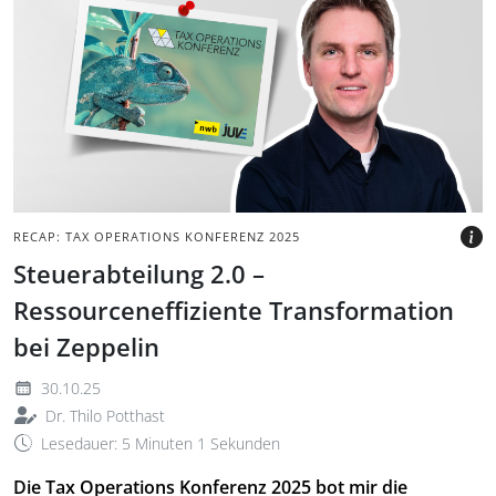
Porträt des Autors vor
grauem Hintergrund mit
Logo der Tax Operations
Konferenz
BILD: @TAX&BYTES
RECAP: TAX OPERATIONS KONFERENZ 2025
Steuerabteilung 2.0 –
Ressourceneffiziente Transformation
bei Zeppelin
30.10.25
Dr. Thilo Potthast
Lesedauer: 5 Minuten 1 Sekunden
Die Tax Operations Konferenz 2025 bot mir die