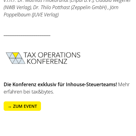
v.l.n.r. Dr. Mathias Hildebrandt (Enpal B.V.), Claudia Wegener
(NWB Verlag), Dr. Thilo Potthast (Zeppelin GmbH) , Jörn
Poppelbaum (JUVE Verlag)
______________________
Die Konferenz exklusiv für Inhouse-Steuerteams!
Mehr
erfahren bei tax&bytes.
→ ZUM EVENT