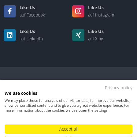
Like Us
Like Us
auf Facebook
auf Instagram
Like Us
Like Us
auf LinkedIn
auf Xing
Privacy policy
We use cookies
We may place these for analysis of our visitor data, to improve our website,
Kontakt
|
Über uns
show personalised content and to give you a great website experience. For
more information about the cookies we use open the settings.
Datenschutz
Impressum
TDM-Vorbehalt
Accept all
Hinweisgebersystem
Umgang mit KI