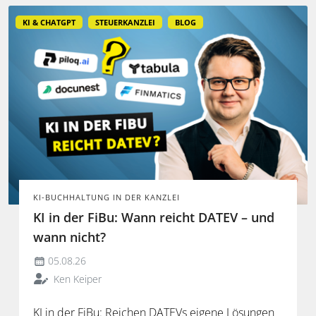
KI & CHATGPT
STEUERKANZLEI
BLOG
KI-BUCHHALTUNG IN DER KANZLEI
KI in der FiBu: Wann reicht DATEV – und
wann nicht?
05.08.26
Ken Keiper
KI in der FiBu: Reichen DATEVs eigene Lösungen