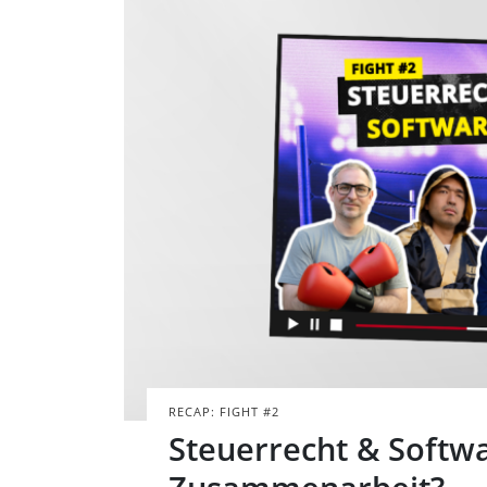
Vier Personen i
einem Ring und 
BILD: @TAX&BYTES
RECAP: FIGHT #2
Steuerrecht & Softw