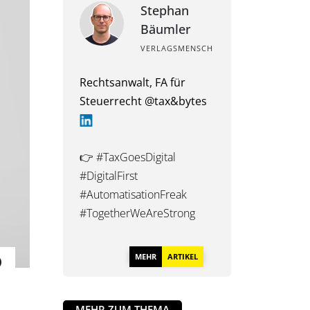
Stephan
Bäumler
VERLAGSMENSCH
Rechtsanwalt, FA für
Steuerrecht @tax&bytes
👉 #TaxGoesDigital
#DigitalFirst
#AutomatisationFreak
#TogetherWeAreStrong
MEHR
ARTIKEL
MEHR ZUM THEMA