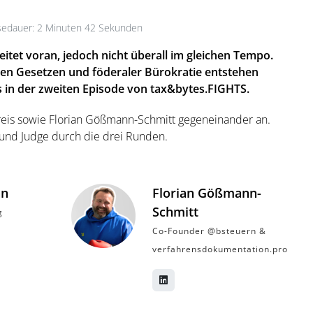
edauer: 2 Minuten 42 Sekunden
eitet voran, jedoch nicht überall im gleichen Tempo.
en Gesetzen und föderaler Bürokratie entstehen
 in der zweiten Episode von tax&bytes.FIGHTS.
Preis sowie Florian Gößmann-Schmitt gegeneinander an.
und Judge durch die drei Runden.
nn
Florian Gößmann-
Schmitt
g
Co-Founder ‪@bsteuern‬ &
verfahrensdokumentation.pro