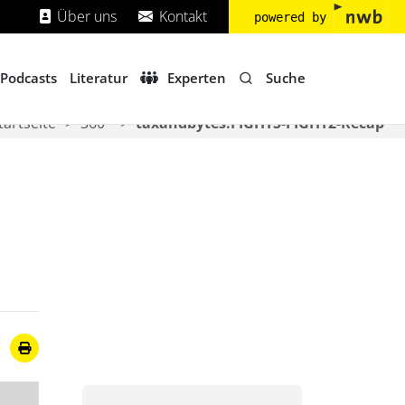
Über uns
Kontakt
powered by
Suche
Podcasts
Literatur
Experten
tartseite
360°
taxandbytes.FIGHTS-FIGHT2-Recap