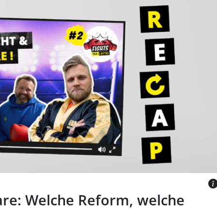
m Boxoutfit mit roten Handschuhen vor
Schriftzug
are: Welche Reform, welche