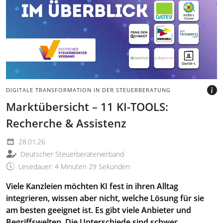
Hintergrund und
mehreren quadratischen
Symbolen in Spalten
BILD: @DSTV E.V.
DIGITALE TRANSFORMATION IN DER STEUERBERATUNG
Marktübersicht – 11 KI-TOOLS:
Recherche & Assistenz
28.01.26
Deutscher Steuerberaterverband
Lesedauer: 4 Minuten 29 Sekunden
Viele Kanzleien möchten KI fest in ihren Alltag
integrieren, wissen aber nicht, welche Lösung für sie
am besten geeignet ist. Es gibt viele Anbieter und
Begriffswelten. Die Unterschiede sind schwer