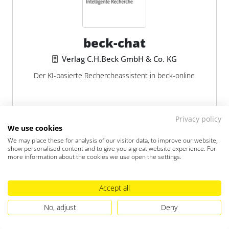
beck-chat
Verlag C.H.Beck GmbH & Co. KG
Der KI-basierte Rechercheassistent in beck-online
Privacy policy
We use cookies
MEHR ERFAHREN
We may place these for analysis of our visitor data, to improve our website,
show personalised content and to give you a great website experience. For
more information about the cookies we use open the settings.
HIGHLIGHTS:
Fokus auf fachliche Recherche;
Integration in beck-online Datenbank; breite
Accept all
Quellenbasis mit hoher Dokumentenzahl;
No, adjust
Deny
vollständige Chat-Historie; 4 Wochen kostenlose
Testphase; kein Zeichenlimit für Prompts