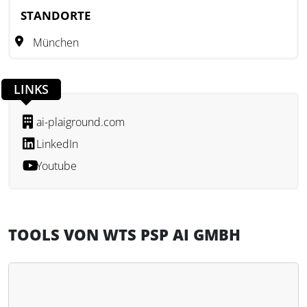
WTS PSP AI verbindet die fachlichen Kompetenzen beider
STANDORTE
Gründerorganisationen. WTS bringt Expertise in
München
Steuerberatung, Financial Advisory und digitalen Lösungen
ein, während PSP München Erfahrungen aus
Steuerberatung, Wirtschaftsprüfung, Rechtsberatung und
LINKS
Vermögensbetreuung beisteuert. Auf dieser Grundlage
entwickelt das Joint Venture KI-gestützte Anwendungen, die
ai-plaiground.com
Steuer- und Finanzfunktionen bei fachlichen und
LinkedIn
organisatorischen Aufgaben unterstützen.
Youtube
TOOLS VON WTS PSP AI GMBH