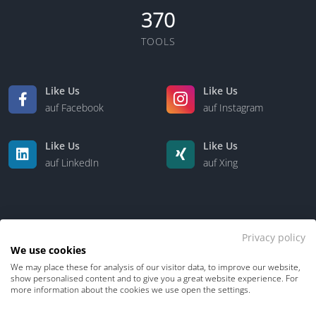
370
TOOLS
Like Us
Like Us
auf Facebook
auf Instagram
Like Us
Like Us
auf LinkedIn
auf Xing
Privacy policy
We use cookies
We may place these for analysis of our visitor data, to improve our website,
Kontakt
Über uns
show personalised content and to give you a great website experience. For
more information about the cookies we use open the settings.