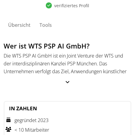
verifiziertes Profil
Übersicht
Tools
Wer ist WTS PSP AI GmbH?
Die WTS PSP AI GmbH ist ein Joint Venture der WTS und
der interdisziplinären Kanzlei PSP München. Das
Unternehmen verfolgt das Ziel, Anwendungen künstlicher
Intelligenz für steuerliche und finanzbezogene Aufgaben
nutzbar zu machen. Im Mittelpunkt steht der plAIground,
über den verschiedene KI-Tools für den Einsatz in Steuer-
und Finanzabteilungen bereitgestellt werden. Die
IN ZAHLEN
Gesellschaft ergänzt damit das digitale Leistungsangebot
der beteiligten Partner im Bereich steuerlicher und
gegründet 2023
finanzieller Prozesse.
< 10 Mitarbeiter