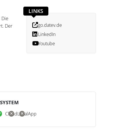
LINKS
. Die
go.datev.de
t. Der
LinkedIn
Youtube
tlich
ertung
SYSTEM
Cloud
Lokal
App