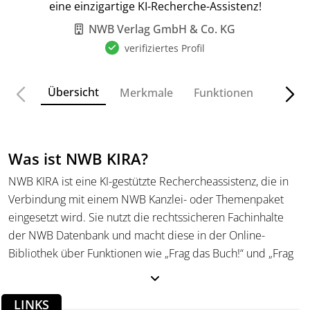
eine einzigartige KI-Recherche-Assistenz!
NWB Verlag GmbH & Co. KG
verifiziertes Profil
Übersicht
Merkmale
Funktionen
Preise
Was ist NWB KIRA?
NWB KIRA ist eine KI-gestützte Rechercheassistenz, die in
Verbindung mit einem NWB Kanzlei- oder Themenpaket
eingesetzt wird. Sie nutzt die rechtssicheren Fachinhalte
der NWB Datenbank und macht diese in der Online-
Bibliothek über Funktionen wie „Frag das Buch!“ und „Frag
den Kommentar!“ gezielt abrufbar.
Was kann NWB KIRA?
LINKS