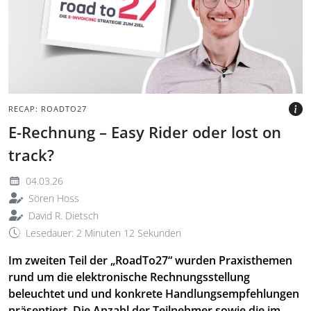
Logo des RoadTo27
Seminars.
BILD: @TAX&BYTES
RECAP: ROADTO27
E-Rechnung – Easy Rider oder lost on
track?
04.03.26
Sören Hoss
David R. Dietsch
Lesedauer: 2 Minuten 12 Sekunden
Im zweiten Teil der „RoadTo27“ wurden Praxisthemen
rund um die elektronische Rechnungsstellung
beleuchtet und und konkrete Handlungsempfehlungen
präsentiert. Die Anzahl der Teilnehmer sowie die im