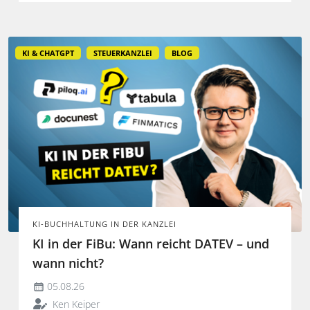
entfalten.
KI & CHATGPT
STEUERKANZLEI
BLOG
KI-BUCHHALTUNG IN DER KANZLEI
KI in der FiBu: Wann reicht DATEV – und
wann nicht?
05.08.26
Ken Keiper