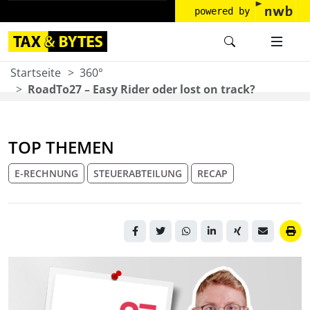
powered by
Startseite
360°
RoadTo27 – Easy Rider oder lost on track?
TOP THEMEN
E-RECHNUNG
STEUERABTEILUNG
RECAP
Porträt des Autors vor
grauem Hintergrund mit