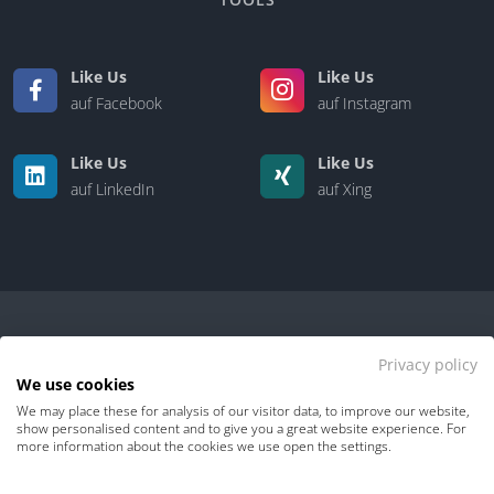
Like Us
Like Us
auf Facebook
auf Instagram
Like Us
Like Us
auf LinkedIn
auf Xing
Privacy policy
We use cookies
We may place these for analysis of our visitor data, to improve our website,
Kontakt
|
Über uns
show personalised content and to give you a great website experience. For
more information about the cookies we use open the settings.