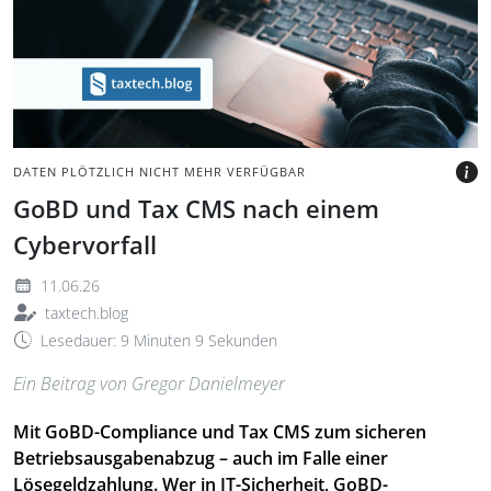
Tastatur.
BILD: @OCTAVIAN-
GRIGORESCUS-IMAGES VIA
CANVA.COM
DATEN PLÖTZLICH NICHT MEHR VERFÜGBAR
GoBD und Tax CMS nach einem
Cybervorfall
11.06.26
taxtech.blog
Lesedauer: 9 Minuten 9 Sekunden
Ein Beitrag von Gregor Danielmeyer
Mit GoBD-Compliance und Tax CMS zum sicheren
Betriebsausgabenabzug – auch im Falle einer
Lösegeldzahlung. Wer in IT-Sicherheit, GoBD-