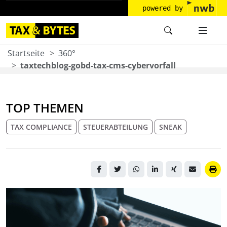
powered by
Startseite
360°
taxtechblog-gobd-tax-cms-cybervorfall
TOP THEMEN
TAX COMPLIANCE
STEUERABTEILUNG
SNEAK
Vermummte Person mit
Handschuhen tippt auf
beleuchteter Laptop-