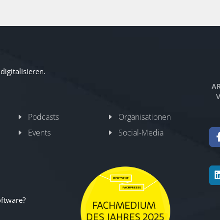
igitalisieren.
AR
V
Podcasts
Organisationen
Events
Social-Media
oftware?