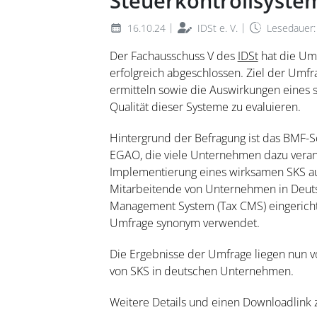
Steuerkontrollsyste
|
|
16.10.24
IDSt e. V.
Lesedauer:
Der Fachausschuss V des
IDSt
hat die Umf
erfolgreich abgeschlossen. Ziel der Umfra
ermitteln sowie die Auswirkungen eines 
Qualität dieser Systeme zu evaluieren.
Hintergrund der Befragung ist das BMF-S
EGAO, die viele Unternehmen dazu veranla
Implementierung eines wirksamen SKS aus
Mitarbeitende von Unternehmen in Deuts
Management System (Tax CMS) eingericht
Umfrage synonym verwendet.
Die Ergebnisse der Umfrage liegen nun vo
von SKS in deutschen Unternehmen.
Weitere Details und einen Downloadlink z