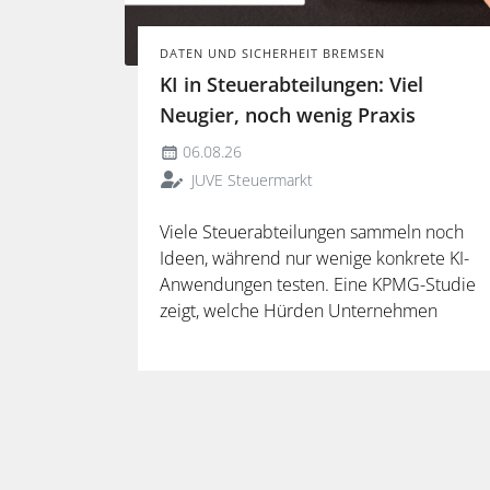
DATEN UND SICHERHEIT BREMSEN
KI in Steuerabteilungen: Viel
Neugier, noch wenig Praxis
06.08.26
JUVE Steuermarkt
Viele Steuerabteilungen sammeln noch
Ideen, während nur wenige konkrete KI-
Anwendungen testen. Eine KPMG-Studie
zeigt, welche Hürden Unternehmen
ausbremsen und warum spezialisierte
Lösungen erst durch die Anbindung an
Steuerdaten und Prozesse ihren
Mehrwert entfalten.