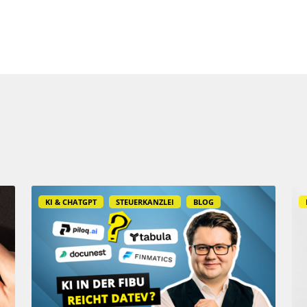
KI & CHATGPT
STEUERKANZLEI
BLOG