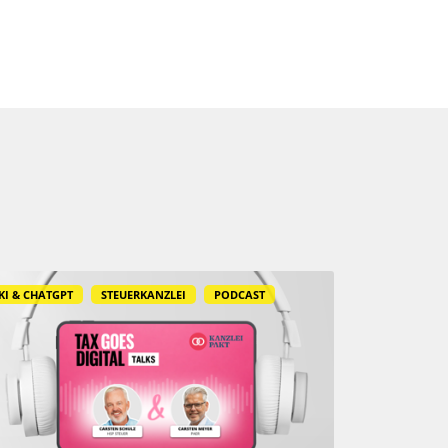
KI & CHATGPT
STEUERKANZLEI
PODCAST