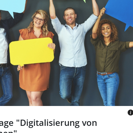
 sechs Personen, die bunte
 Papier halten.
GES VIA CANVA.COM
ge "Digitalisierung von