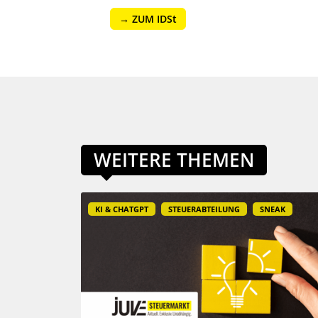
→ ZUM IDSt
WEITERE THEMEN
KI & CHATGPT
STEUERABTEILUNG
SNEAK