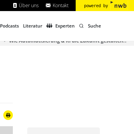
Über uns
Kontakt
powered by
Suche
Podcasts
Literatur
Experten
°
Wie Automatisierung & KI die Zukunft gestalten!?