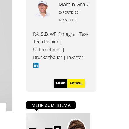
Martin Grau
EXPERTE BEI
TAX&BYTES
RA, StB, WP @megra | Tax-
Tech Pionier |
Unternehmer |
Brückenbauer | Investor
MEHR
ARTIKEL
MEHR ZUM THEMA