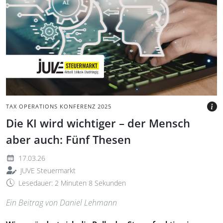
Hände tippen auf
beleuchteter Tastatur,
darüber stilisierte KI- und
Profil-Symbole mit
Zahnrädern und Pfeilen
BILD: @ANTON NITA VIA
CANVA.COM
TAX OPERATIONS KONFERENZ 2025
Die KI wird wichtiger – der Mensch
aber auch: Fünf Thesen
17.03.26
JUVE Steuermarkt
Lesedauer: 2 Minuten 8 Sekunden
Ein Beitrag von Daniel Lehmann