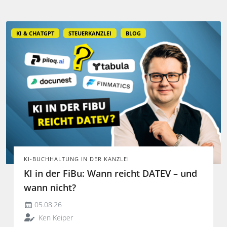
entfalten.
KI & CHATGPT
STEUERKANZLEI
BLOG
KI-BUCHHALTUNG IN DER KANZLEI
KI in der FiBu: Wann reicht DATEV – und
wann nicht?
05.08.26
Ken Keiper