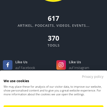
670
ARTIKEL, PODCASTS, VIDEOS, EVENTS...
370
TOOLS
Like Us
Like Us
auf Facebook
auf Instagram
Privacy policy
Like Us
Like Us
We use cookies
auf LinkedIn
auf Xing
We may place these for analysis of our visitor data, to improve our website,
show personalised content and to give you a great website experience. For
more information about the cookies we use open the settings.