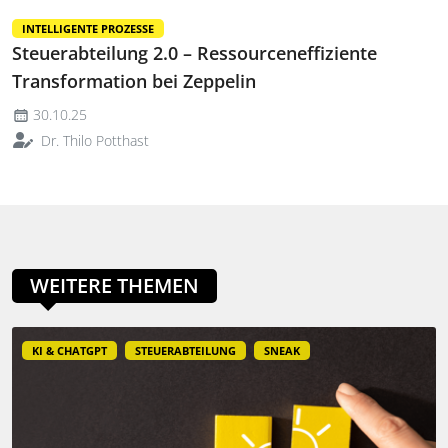
INTELLIGENTE PROZESSE
Steuerabteilung 2.0 – Ressourceneffiziente
Transformation bei Zeppelin
30.10.25
Dr. Thilo Potthast
WEITERE THEMEN
KI & CHATGPT
STEUERABTEILUNG
SNEAK