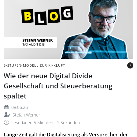
Grauer Hintergrund mit
Schriftzug Blog und
Portraitbild des Autors.
BILD: @TAXANDBYTES
6-STUFEN-MODELL ZUR KI-KLUFT
Wie der neue Digital Divide
Gesellschaft und Steuerberatung
spaltet
08.06.26
Stefan Werner
Lesedauer: 5 Minuten 41 Sekunden
Lange Zeit galt die Digitalisierung als Versprechen der