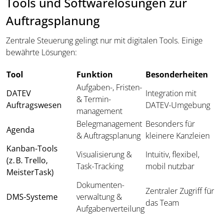
Tools und Softwarelösungen zur
Auftragsplanung
Zentrale Steuerung gelingt nur mit digitalen Tools. Einige
bewährte Lösungen:
Tool
Funktion
Besonderheiten
Aufgaben-, Fristen-
DATEV
Integration mit
& Termin­
Auftragswesen
DATEV-Umgebung
management
Beleg­management
Besonders für
Agenda
& Auftrags­planung
kleinere Kanzleien
Kanban-Tools
Visualisierung &
Intuitiv, flexibel,
(z. B. Trello,
Task-Tracking
mobil nutzbar
MeisterTask)
Dokumenten­
Zentraler Zugriff für
DMS-Systeme
verwaltung &
das Team
Aufgaben­verteilung