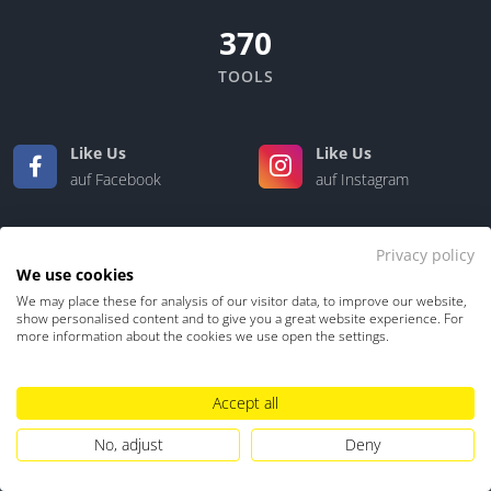
370
TOOLS
Like Us
Like Us
auf Facebook
auf Instagram
Like Us
Like Us
Privacy policy
auf LinkedIn
auf Xing
We use cookies
We may place these for analysis of our visitor data, to improve our website,
show personalised content and to give you a great website experience. For
more information about the cookies we use open the settings.
Accept all
No, adjust
Deny