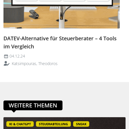
DATEV-Alternative für Steuerberater – 4 Tools
im Vergleich
04.12.24
Katsimpouras, Theodoros
WEITERE THEMEN
KI & CHATGPT
STEUERABTEILUNG
SNEAK