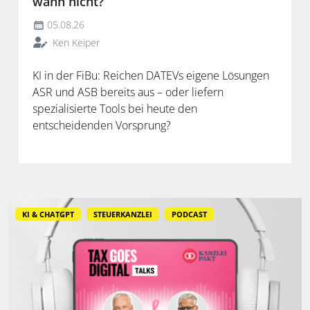
wann nicht?
05.08.26
Ken Keiper
KI in der FiBu: Reichen DATEVs eigene Lösungen
ASR und ASB bereits aus – oder liefern
spezialisierte Tools bei heute den
entscheidenden Vorsprung?
KI & CHATGPT
STEUERKANZLEI
PODCAST