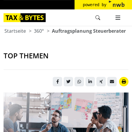
powered by
Startseite
360°
Auftragsplanung Steuerberater
TOP THEMEN
Ein Team aus fünf
Personen sitzt zusammen
am Tisch und macht die
Planung der anstehenden
Aufgaben.