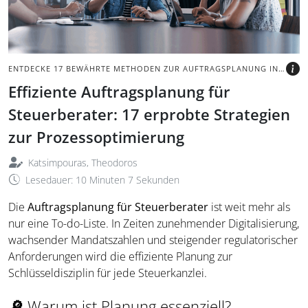
BILD: @PIXDELUXE VIA
CANVA.COM
ENTDECKE 17 BEWÄHRTE METHODEN ZUR AUFTRAGSPLANUNG IN STEUERBÜROS
Effiziente Auftragsplanung für
Steuerberater: 17 erprobte Strategien
zur Prozessoptimierung
Katsimpouras, Theodoros
Lesedauer: 10 Minuten 7 Sekunden
Die
Auftragsplanung für Steuerberater
ist weit mehr als
nur eine To-do-Liste. In Zeiten zunehmender Digitalisierung,
wachsender Mandatszahlen und steigender regulatorischer
Anforderungen wird die effiziente Planung zur
Schlüsseldisziplin für jede Steuerkanzlei.
🔎
Warum ist Planung essenziell?