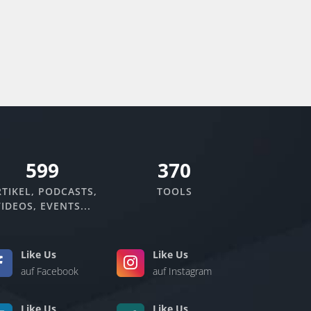
Podcasts.
670
370
TIKEL, PODCASTS,
TOOLS
IDEOS, EVENTS...
Like Us
Like Us
auf Facebook
auf Instagram
Like Us
Like Us