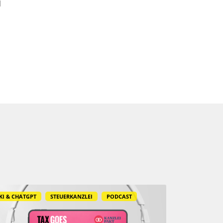
I
KI & CHATGPT
STEUERKANZLEI
PODCAST