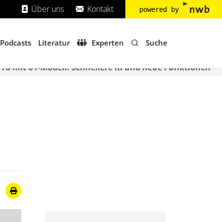
Über uns
Kontakt
powered by
Suche
Podcasts
Literatur
Experten
ro mit o1-Modell: Schnellere KI und neue Funktionen