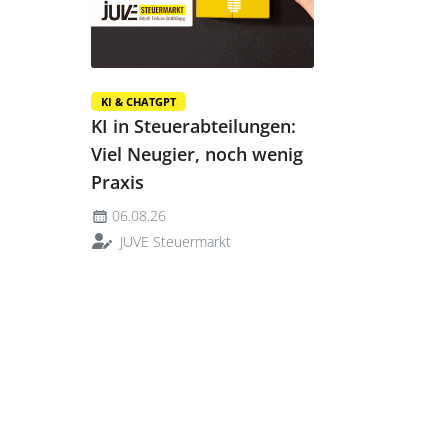
KI & CHATGPT
KI in Steuerabteilungen:
Viel Neugier, noch wenig
Praxis
06.08.26
JUVE Steuermarkt