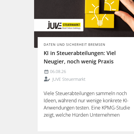
DATEN UND SICHERHEIT BREMSEN
KI in Steuerabteilungen: Viel
Neugier, noch wenig Praxis
06.08.26
JUVE Steuermarkt
Viele Steuerabteilungen sammeln noch
Ideen, während nur wenige konkrete KI-
Anwendungen testen. Eine KPMG-Studie
zeigt, welche Hürden Unternehmen
ausbremsen und warum spezialisierte
Lösungen erst durch die Anbindung an