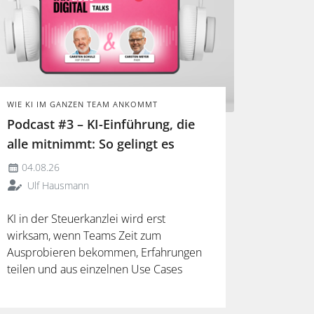
WIE KI IM GANZEN TEAM ANKOMMT
Podcast #3 – KI-Einführung, die
alle mitnimmt: So gelingt es
04.08.26
Ulf Hausmann
KI in der Steuerkanzlei wird erst
wirksam, wenn Teams Zeit zum
Ausprobieren bekommen, Erfahrungen
teilen und aus einzelnen Use Cases
verlässliche Arbeitsweisen entwickeln.
Mehr dazu in der neuen Folge unseres