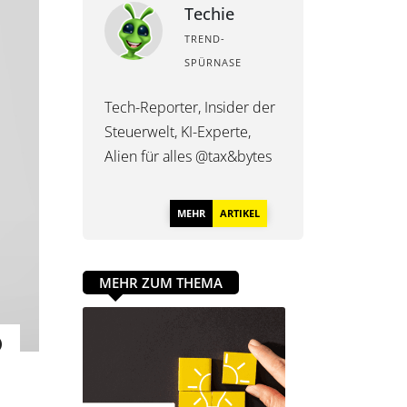
Techie
TREND-
SPÜRNASE
Tech-Reporter, Insider der
Steuerwelt, KI-Experte,
Alien für alles @tax&bytes
MEHR
ARTIKEL
MEHR ZUM THEMA