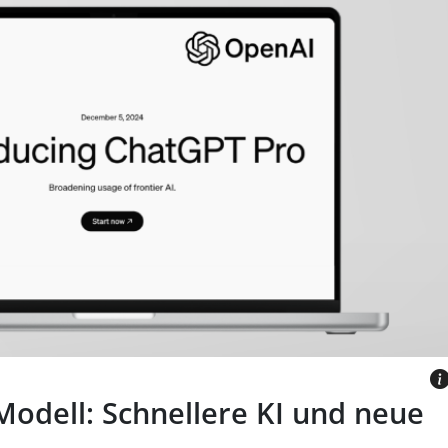
BILD: OPENAI.COM
odell: Schnellere KI und neue