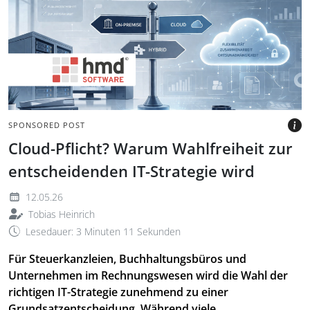
Wegweiser zwischen
Servern und Cloudsymbol
in modernem Büro
BILD: @HMD VIA TAX&BYTES
SPONSORED POST
Cloud-Pflicht? Warum Wahlfreiheit zur
entscheidenden IT-Strategie wird
12.05.26
Tobias Heinrich
Lesedauer: 3 Minuten 11 Sekunden
Für Steuerkanzleien, Buchhaltungsbüros und
Unternehmen im Rechnungswesen wird die Wahl der
richtigen IT-Strategie zunehmend zu einer
Grundsatzentscheidung. Während viele