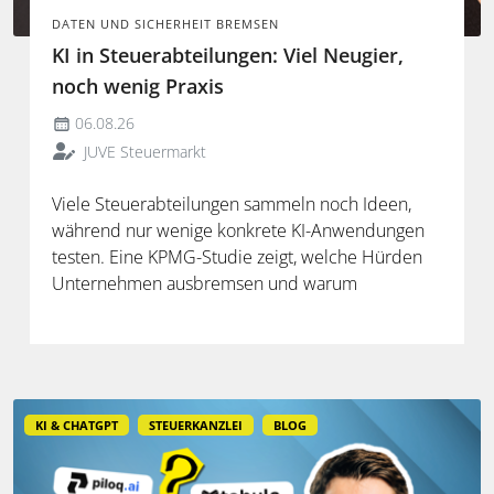
DATEN UND SICHERHEIT BREMSEN
KI in Steuerabteilungen: Viel Neugier,
noch wenig Praxis
06.08.26
JUVE Steuermarkt
Viele Steuerabteilungen sammeln noch Ideen,
während nur wenige konkrete KI-Anwendungen
testen. Eine KPMG-Studie zeigt, welche Hürden
Unternehmen ausbremsen und warum
spezialisierte Lösungen erst durch die Anbindung
an Steuerdaten und Prozesse ihren Mehrwert
entfalten.
KI & CHATGPT
STEUERKANZLEI
BLOG