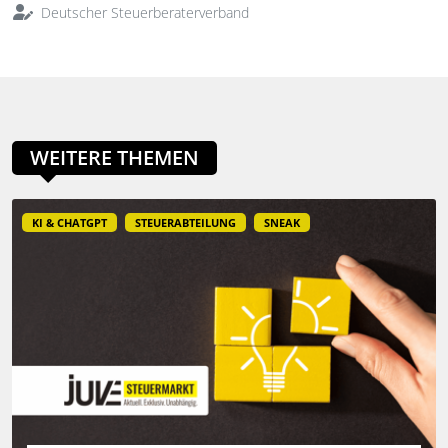
Deutscher Steuerberaterverband
WEITERE THEMEN
KI & CHATGPT
STEUERABTEILUNG
SNEAK