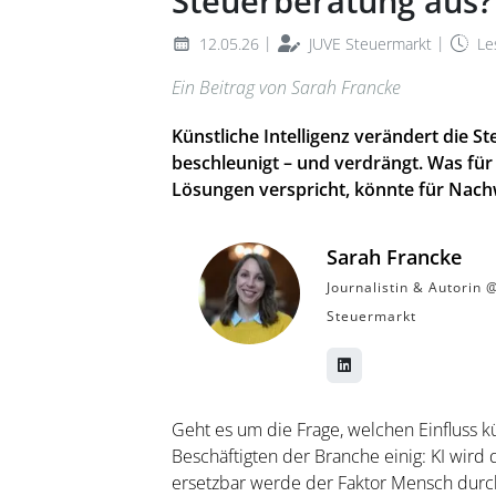
Steuerberatung aus?
|
|
12.05.26
JUVE Steuermarkt
Les
Ein Beitrag von Sarah Francke
Künstliche Intelligenz verändert die ­St
beschleunigt – und verdrängt. Was für
Lösungen verspricht, könnte für Nac
Sarah Francke
Journalistin & Autorin 
Steuermarkt
Geht es um die Frage, welchen Einfluss kün
Beschäftigten der Branche einig: KI wird
ersetzbar werde der Faktor Mensch durch