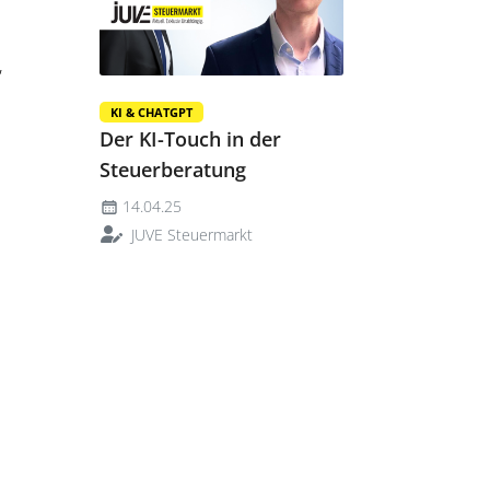
,
KI & CHATGPT
Der KI-Touch in der
Steuerberatung
14.04.25
JUVE Steuermarkt