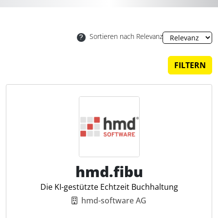
was sowohl für den Steuerberater als auch für seine
Mandanten große Vorteile bringt.
Sortieren nach Relevanz
Funktionen moderner Software zur
FILTERN
Belegverarbeitung
Digitale Tools zur Belegverarbeitung bieten vielfältige
Funktionen, um Belege effizient zu verwalten und
weiterzuverarbeiten. Zu den wichtigsten Features gehören:
Automatische Belegerkennung
: Belege werden digital
erfasst und relevante Daten ausgelesen.
hmd.fibu
Kategorisierung und Archivierung
: Dokumente werden
entsprechend den steuerlichen Anforderungen sortiert und
Die KI-gestützte Echtzeit Buchhaltung
sicher gespeichert.
hmd-software AG