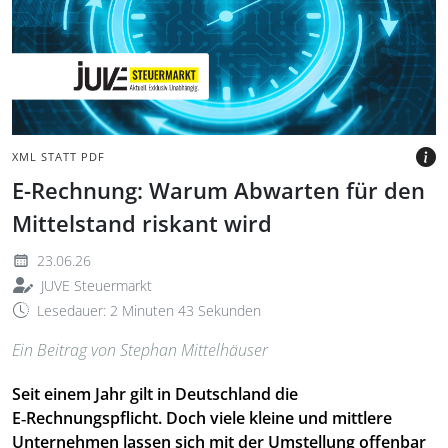
digitalem blauem
Hintergrund
BILD: @D3DAMON GETTY
IMAGES VIA CANVA.COM
XML STATT PDF
E-Rechnung: Warum Abwarten für den
Mittelstand riskant wird
23.06.26
JUVE Steuermarkt
Lesedauer: 2 Minuten 43 Sekunden
Ein Beitrag von Stephan Mittelhäuser
Seit einem Jahr gilt in Deutschland die
E‑Rechnungspflicht. Doch viele kleine und mittlere
Unternehmen lassen sich mit der Umstellung offenbar