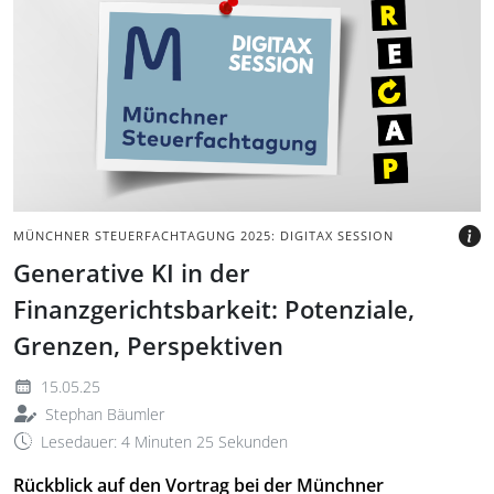
Foto mit Logo der
Münchner
Steuerfachtagung an einer
Pinnwand befestigt.
BILD:
@STEUERFACHTAGUNG.DE
MÜNCHNER STEUERFACHTAGUNG 2025: DIGITAX SESSION
Generative KI in der
Finanzgerichtsbarkeit: Potenziale,
Grenzen, Perspektiven
15.05.25
Stephan Bäumler
Lesedauer: 4 Minuten 25 Sekunden
Rückblick auf den Vortrag bei der Münchner