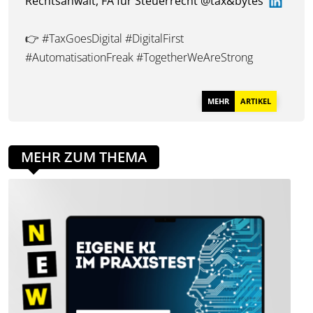
Rechtsanwalt, FA für Steuerrecht @tax&bytes
👉 #TaxGoesDigital #DigitalFirst
#AutomatisationFreak #TogetherWeAreStrong
MEHR
ARTIKEL
MEHR ZUM THEMA