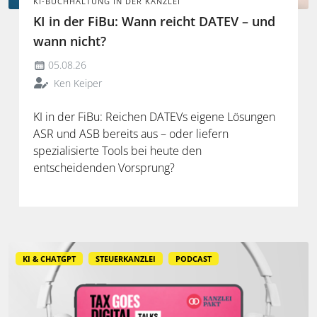
KI-BUCHHALTUNG IN DER KANZLEI
KI in der FiBu: Wann reicht DATEV – und
wann nicht?
05.08.26
Ken Keiper
KI in der FiBu: Reichen DATEVs eigene Lösungen
ASR und ASB bereits aus – oder liefern
spezialisierte Tools bei heute den
entscheidenden Vorsprung?
KI & CHATGPT
STEUERKANZLEI
PODCAST