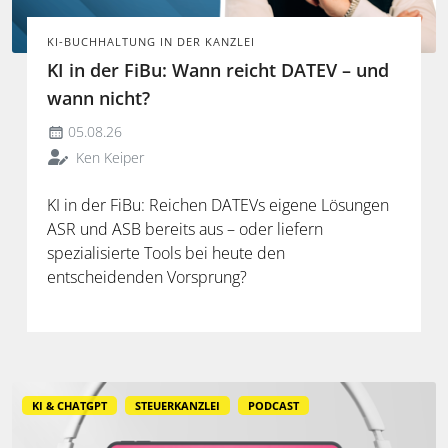
KI-BUCHHALTUNG IN DER KANZLEI
KI in der FiBu: Wann reicht DATEV – und
wann nicht?
05.08.26
Ken Keiper
KI in der FiBu: Reichen DATEVs eigene Lösungen
ASR und ASB bereits aus – oder liefern
spezialisierte Tools bei heute den
entscheidenden Vorsprung?
KI & CHATGPT
STEUERKANZLEI
PODCAST