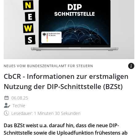
Laptopbildschirm zeigt
eine Webseite mit
wehenden internationalen
Flaggen.
BILD: @BZST.DE
NEUES VOM BUNDESZENTRALAMT FÜR STEUERN
CbCR - Informationen zur erstmaligen
Nutzung der DIP-Schnittstelle (BZSt)
06.08.25
Techie
Lesedauer: 1 Minuten 30 Sekunden
Das BZSt weist u.a. darauf hin, dass die neue DIP-
Schnittstelle sowie die Uploadfunktion frühestens ab