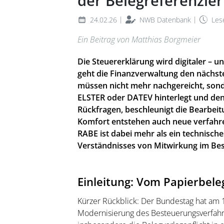
der Belegreferenzie
|
|
24.02.26
NWB Datenbank
Lese
Ein Beitrag
vo
n Matthias Borgmeier
Die Steuererklärung wird digitaler – u
geht die Finanzverwaltung den nächste
müssen nicht mehr nachgereicht, sonde
ELSTER oder DATEV hinterlegt und den
Rückfragen, beschleunigt die Bearbei
Komfort entstehen auch neue verfahren
RABE ist dabei mehr als ein technische
Verständnisses von Mitwirkung im Be
Einleitung: Vom Papierbele
Kürzer Rückblick: Der Bundestag hat am
Modernisierung des Besteuerungsverfahr