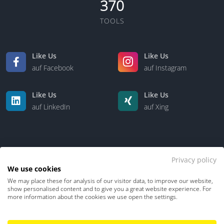
370
TOOLS
Like Us
Like Us
auf Facebook
auf Instagram
Like Us
Like Us
auf LinkedIn
auf Xing
Privacy policy
We use cookies
We may place these for analysis of our visitor data, to improve our website,
Kontakt
Über uns
show personalised content and to give you a great website experience. For
more information about the cookies we use open the settings.