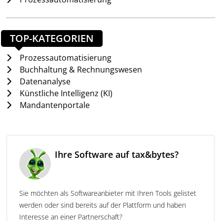
Optimiert für Steuerberater, Kanzleien und
wirtschaftsnahe Dienstleister
TOP-KATEGORIEN
Unsere
Online-Softwarelösungen
richten sich an:
Prozessautomatisierung
Steuerberater & Wirtschaftsprüfer
Buchhaltung & Rechnungswesen
Steuerkanzleien jeder Größe
Datenanalyse
Buchhaltungsbüros & Bilanzbuchhalter
Künstliche Intelligenz (KI)
Unternehmensberater und Finanzdienstleister
Mandantenportale
Insbesondere
kleine Steuerkanzleien profitieren
von den Lösungen, um effizient zu arbeiten und
konkurrenzfähig zu bleiben – durch Individualität,
hohen Servicegrad und geringe IT-Aufwände.
Ihre Software auf tax&bytes?
Keine komplizierte Technik – maximale
Benutzerfreundlichkeit
Sie möchten als Softwareanbieter mit Ihren Tools gelistet
werden oder sind bereits auf der Plattform und haben
Dank unserer modernen Cloud-Infrastruktur
Interesse an einer Partnerschaft?