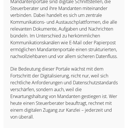
Mandantenportale sind digitale Schnittstellen, die
Kanzlei- und Mandantenentlastung
Steuerberater und ihre Mandanten miteinander
verbinden. Dabei handelt es sich um zentrale
Kommunikations- und Austauschplattformen, die alle
relevanten Dokumente, Aufgaben und Nachrichten
Automatisierte Buchhaltung
bündeln. Im Unterschied zu herkömmlichen
Online Belegarchiv
Kommunikationskanälen wie E-Mail oder Papierpost
Selbstbucher-Lösungen
ermöglichen Mandantenportale einen strukturierten,
Echtzeit-Datenverarbeitung
nachvollziehbaren und vor allem sicheren Datenfluss.
Workflow-Management
Die Bedeutung dieser Portale wächst mit dem
Digitaler Belegtransfer
Fortschritt der Digitalisierung, nicht nur, weil sich
Online Mandantenlösungen
rechtliche Anforderungen und Datenschutzstandards
verschärfen, sondern auch, weil die
Erwartungshaltung von Mandanten gestiegen ist. Wer
heute einen Steuerberater beauftragt, rechnet mit
einem digitalen Zugang zur Kanzlei – jederzeit und
von überall.