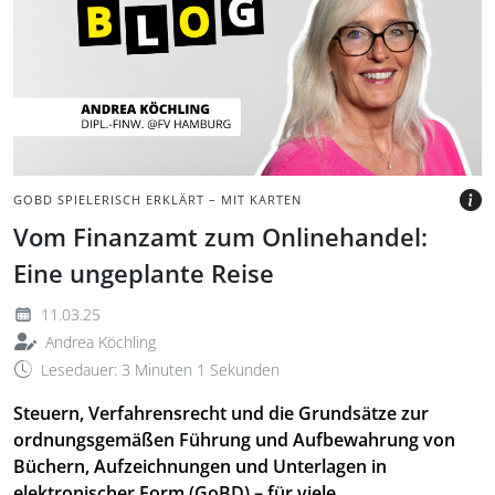
Köchling mit Brille und
pinkem Oberteil vor
grauem Hintergrund.
BILD: @TAXANDBYTES
GOBD SPIELERISCH ERKLÄRT – MIT KARTEN
Vom Finanzamt zum Onlinehandel:
Eine ungeplante Reise
11.03.25
Andrea Köchling
Lesedauer: 3 Minuten 1 Sekunden
Steuern, Verfahrensrecht und die Grundsätze zur
ordnungsgemäßen Führung und Aufbewahrung von
Büchern, Aufzeichnungen und Unterlagen in
elektronischer Form (GoBD) – für viele