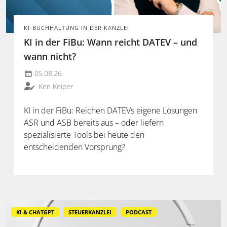
KI-BUCHHALTUNG IN DER KANZLEI
KI in der FiBu: Wann reicht DATEV – und
wann nicht?
05.08.26
Ken Keiper
KI in der FiBu: Reichen DATEVs eigene Lösungen
ASR und ASB bereits aus – oder liefern
spezialisierte Tools bei heute den
entscheidenden Vorsprung?
KI & CHATGPT
STEUERKANZLEI
PODCAST