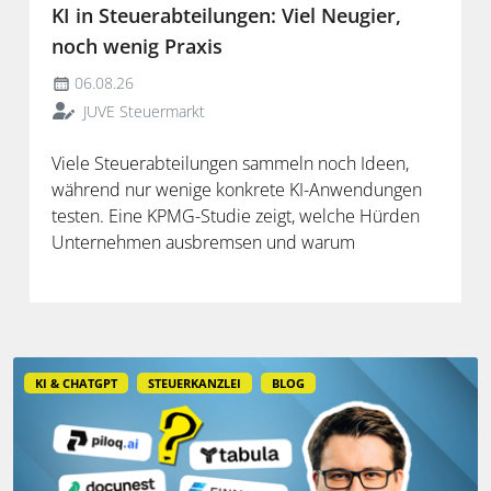
KI in Steuerabteilungen: Viel Neugier,
noch wenig Praxis
06.08.26
JUVE Steuermarkt
Viele Steuerabteilungen sammeln noch Ideen,
während nur wenige konkrete KI-Anwendungen
testen. Eine KPMG-Studie zeigt, welche Hürden
Unternehmen ausbremsen und warum
spezialisierte Lösungen erst durch die Anbindung
an Steuerdaten und Prozesse ihren Mehrwert
entfalten.
KI & CHATGPT
STEUERKANZLEI
BLOG