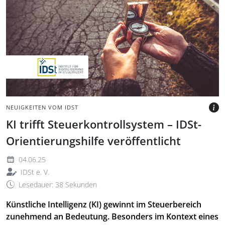
Zwei Hände halten einen
Kompass über einer
rissigen Straße am
Straßenrand.
BILD: @ALEKSANDARNAKIC,
GETTY IMAGES VIA CANVA.COM
NEUIGKEITEN VOM IDST
KI trifft Steuerkontrollsystem – IDSt-
Orientierungshilfe veröffentlicht
04.06.25
IDSt e. V.
Lesedauer: 38 Sekunden
Künstliche Intelligenz (KI) gewinnt im Steuerbereich
zunehmend an Bedeutung. Besonders im Kontext eines