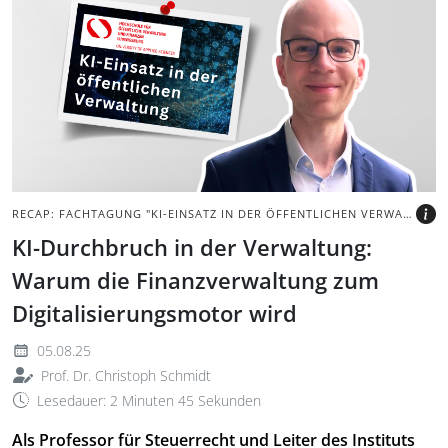
Porträt des Autors vor
grauem Hintergrund mit
Logo der Fachtagung.
BILD: @TAX&BYTES
RECAP: FACHTAGUNG "KI-EINSATZ IN DER ÖFFENTLICHEN VERWALTUNG"
KI-Durchbruch in der Verwaltung:
Warum die Finanzverwaltung zum
Digitalisierungsmotor wird
05.08.25
Prof. Dr. Christoph Schmidt
Lesedauer: 2 Minuten 45 Sekunden
Als Professor für Steuerrecht und Leiter des Instituts