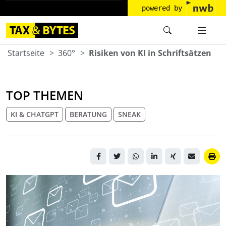
powered by
Startseite
360°
Risiken von KI in Schriftsätzen
TOP THEMEN
KI & CHATGPT
BERATUNG
SNEAK
Laptop mit überlagerten E-
Mail-Symbolen auf
digitalem Hintergrund.