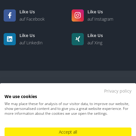
Like Us
Like Us
auf Facebook
auf Instagram
Like Us
Like Us
auf LinkedIn
auf Xing
Privacy policy
We use cookies
We may place these for analysis of our visitor data, to improve our website,
Kontakt
|
Über uns
show personalised content and to give you a great website experience. For
more information about the cookies we use open the settings.
Datenschutz
Impressum
TDM-Vorbehalt
Accept all