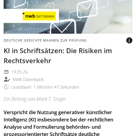
BILD: @IGOR KUTYAEV BY
GETTY IMAGES VIA CANVA.COM
DEUTSCHE GERICHTE MAHNEN ZUR PRÜFUNG
KI in Schriftsätzen: Die Risiken im
Rechtsverkehr
19.05.26
NWB Datenbank
Lesedauer: 1 Minuten 47 Sekunden
Ein Beitrag
vo
n Mark T. Singer
Verspricht die Nutzung generativer künstlicher
Intelligenz (KI) insbesondere bei der rechtlichen
Analyse und Formulierung behörden- und
prozessorientierter Schriftsätze deutliche