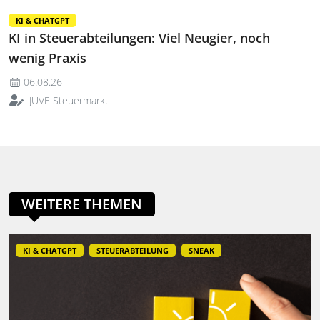
KI & CHATGPT
KI in Steuerabteilungen: Viel Neugier, noch
wenig Praxis
06.08.26
JUVE Steuermarkt
WEITERE THEMEN
KI & CHATGPT
STEUERABTEILUNG
SNEAK