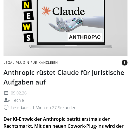
Laptop zeigt ausgestreckte
Roboterhand vor hellem
Hintergrund mit Claude
Logo.
BILD: @TUNGNGUYEN0905,
PIXABAY VIA CANVA.COM
LEGAL PLUGIN FÜR KANZLEIEN
Anthropic rüstet Claude für juristische
Aufgaben auf
05.02.26
Techie
Lesedauer: 1 Minuten 27 Sekunden
Der KI-Entwickler Anthropic betritt erstmals den
Rechtsmarkt. Mit den neuen Cowork-Plug-ins wird der