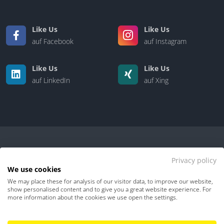
Like Us
Like Us
auf Facebook
auf Instagram
Like Us
Like Us
auf LinkedIn
auf Xing
Privacy policy
We use cookies
We may place these for analysis of our visitor data, to improve our website,
Kontakt
|
Über uns
show personalised content and to give you a great website experience. For
more information about the cookies we use open the settings.