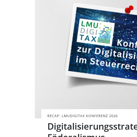
Porträt des Aut
der LMUDigiTax 
BILD: @TAX&BYTES
RECAP: LMUDIGITAX KONFERENZ 2026
Digitalisierungsstra