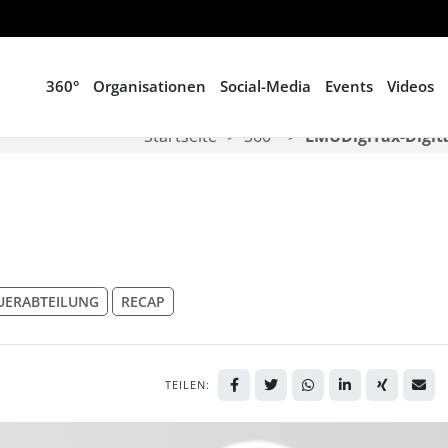
360°
Organisationen
Social-Media
Events
Videos
Startseite
360°
LMUDigiTax-Digita
UERABTEILUNG
RECAP
TEILEN: