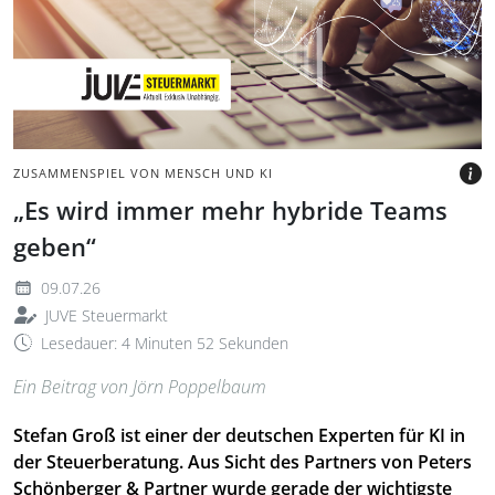
schwebend
BILD: @URUPONG BY GETTY
IMAGES VIA CANVA.COM
ZUSAMMENSPIEL VON MENSCH UND KI
„Es wird immer mehr hybride Teams
geben“
09.07.26
JUVE Steuermarkt
Lesedauer: 4 Minuten 52 Sekunden
Ein Beitrag von Jörn Poppelbaum
Stefan Groß ist einer der deutschen Experten für KI in
der Steuerberatung. Aus Sicht des Partners von Peters
Schönberger & Partner wurde gerade der wichtigste