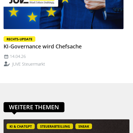
RECHTS-UPDATE
KI-Governance wird Chefsache
14.04.26
JUVE Steuermarkt
WEITERE THEMEN
KI & CHATGPT
STEUERABTEILUNG
SNEAK