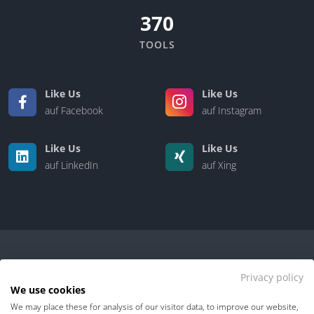
370
TOOLS
Like Us
Like Us
auf Facebook
auf Instagram
Like Us
Like Us
auf LinkedIn
auf Xing
Privacy policy
We use cookies
We may place these for analysis of our visitor data, to improve our website,