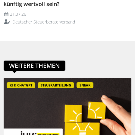
künftig wertvoll sein?
31.07.26
Deutscher Steuerberaterverband
WEITERE THEMEN
KI & CHATGPT
STEUERABTEILUNG
SNEAK