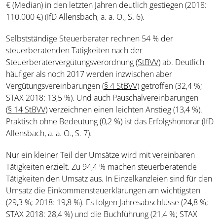
€ (Median) in den letzten Jahren deutlich gestiegen (2018:
110.000 €) (IfD Allensbach, a. a. O., S. 6).
Selbstständige Steuerberater rechnen 54 % der
steuerberatenden Tätigkeiten nach der
Steuerberatervergütungsverordnung (
StBVV
) ab. Deutlich
häufiger als noch 2017 werden inzwischen aber
Vergütungsvereinbarungen (
§ 4 StBVV
) getroffen (32,4 %;
STAX 2018: 13,5 %). Und auch Pauschalvereinbarungen
(
§ 14 StBVV
) verzeichnen einen leichten Anstieg (13,4 %).
Praktisch ohne Bedeutung (0,2 %) ist das Erfolgshonorar (IfD
Allensbach, a. a. O., S. 7).
Nur ein kleiner Teil der Umsätze wird mit vereinbaren
Tätigkeiten erzielt. Zu 94,4 % machen steuerberatende
Tätigkeiten den Umsatz aus. In Einzelkanzleien sind für den
Umsatz die Einkommensteuerklärungen am wichtigsten
(29,3 %; 2018: 19,8 %). Es folgen Jahresabschlüsse (24,8 %;
STAX 2018: 28,4 %) und die Buchführung (21,4 %; STAX