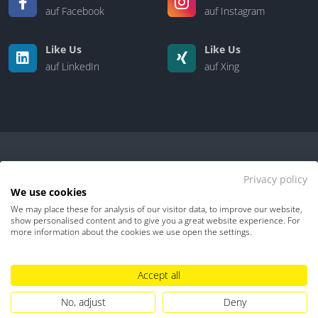
auf Facebook
auf Instagram
Like Us
Like Us
auf LinkedIn
auf Xing
Privacy policy
We use cookies
We may place these for analysis of our visitor data, to improve our website,
Kontakt
|
Über uns
show personalised content and to give you a great website experience. For
more information about the cookies we use open the settings.
Datenschutz
Impressum
TDM-Vorbehalt
Accept all
Hinweisgebersystem
Umgang mit KI
No, adjust
Deny