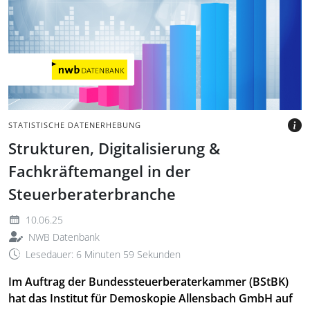
Balkendiagramme vor
Kreisdiagrammen auf
digitalem Hintergrund.
BILD: @ELNUR VIA CANVA.COM
STATISTISCHE DATENERHEBUNG
Strukturen, Digitalisierung &
Fachkräftemangel in der
Steuerberaterbranche
10.06.25
NWB Datenbank
Lesedauer: 6 Minuten 59 Sekunden
Im Auftrag der Bundessteuerberaterkammer (BStBK)
hat das Institut für Demoskopie Allensbach GmbH auf