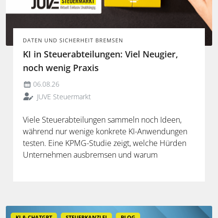
DATEN UND SICHERHEIT BREMSEN
KI in Steuerabteilungen: Viel Neugier,
noch wenig Praxis
06.08.26
JUVE Steuermarkt
Viele Steuerabteilungen sammeln noch Ideen,
während nur wenige konkrete KI-Anwendungen
testen. Eine KPMG-Studie zeigt, welche Hürden
Unternehmen ausbremsen und warum
spezialisierte Lösungen erst durch die Anbindung
an Steuerdaten und Prozesse ihren Mehrwert
entfalten.
KI & CHATGPT
STEUERKANZLEI
BLOG