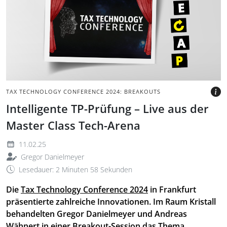
einer Stecknadel befestigt
ist. Daneben steht das
Wort Recap.
BILD: @TAX-TECHNOLOGY-
CONFERENCE.DE
TAX TECHNOLOGY CONFERENCE 2024: BREAKOUTS
Intelligente TP-Prüfung – Live aus der
Master Class Tech-Arena
11.02.25
Gregor Danielmeyer
Lesedauer: 2 Minuten 58 Sekunden
Die
Tax Technology Conference 2024
in Frankfurt
präsentierte zahlreiche Innovationen. Im Raum Kristall
behandelten Gregor Danielmeyer und Andreas
Wähnert in einer Breakout-Session das Thema