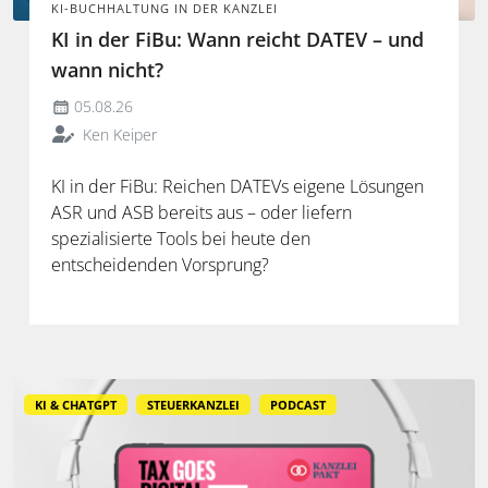
KI-BUCHHALTUNG IN DER KANZLEI
KI in der FiBu: Wann reicht DATEV – und
wann nicht?
05.08.26
Ken Keiper
KI in der FiBu: Reichen DATEVs eigene Lösungen
ASR und ASB bereits aus – oder liefern
spezialisierte Tools bei heute den
entscheidenden Vorsprung?
KI & CHATGPT
STEUERKANZLEI
PODCAST