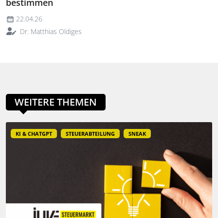
bestimmen
22.04.26
Dr. Matthias Oldiges
WEITERE THEMEN
KI & CHATGPT
STEUERABTEILUNG
SNEAK