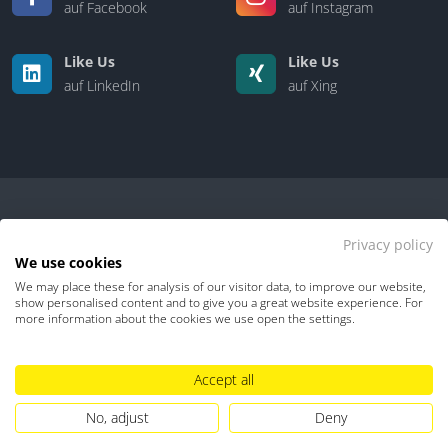
auf Facebook
auf Instagram
Like Us
Like Us
auf LinkedIn
auf Xing
Privacy policy
We use cookies
We may place these for analysis of our visitor data, to improve our website,
Kontakt
|
Über uns
show personalised content and to give you a great website experience. For
more information about the cookies we use open the settings.
Datenschutz
Impressum
TDM-Vorbehalt
Accept all
Hinweisgebersystem
Umgang mit KI
No, adjust
Deny