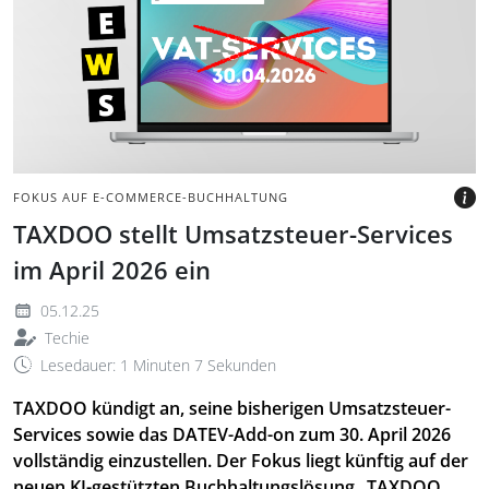
Wellenlinien und rotem
Kreuz auf Schrift vor
grauem Hintergrund
BILD: @PINEVILLA VIA
CANVA.COM
FOKUS AUF E-COMMERCE-BUCHHALTUNG
TAXDOO stellt Umsatzsteuer-Services
im April 2026 ein
05.12.25
Techie
Lesedauer: 1 Minuten 7 Sekunden
TAXDOO kündigt an, seine bisherigen Umsatzsteuer-
Services sowie das DATEV-Add-on zum 30. April 2026
vollständig einzustellen. Der Fokus liegt künftig auf der
neuen KI-gestützten Buchhaltungslösung „TAXDOO