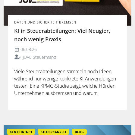
DATEN UND SICHERHEIT BREMSEN
KI in Steuerabteilungen: Viel Neugier,
noch wenig Praxis
06.08.26
JUVE Steuermarkt
Viele Steuerabteilungen sammeln noch Ideen,
während nur wenige konkrete KI-Anwendungen
testen. Eine KPMG-Studie zeigt, welche Hürden
Unternehmen ausbremsen und warum
spezialisierte Lösungen erst durch die Anbindung
an Steuerdaten und Prozesse ihren Mehrwert
entfalten.
KI & CHATGPT
STEUERKANZLEI
BLOG