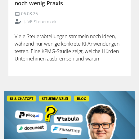
noch wenig Praxis
06.08.26
JUVE Steuermarkt
Viele Steuerabteilungen sammeln noch Ideen,
während nur wenige konkrete KI-Anwendungen
testen. Eine KPMG-Studie zeigt, welche Hürden
Unternehmen ausbremsen und warum
spezialisierte Lösungen erst durch die Anbindung
an Steuerdaten und Prozesse ihren Mehrwert
entfalten.
KI & CHATGPT
STEUERKANZLEI
BLOG