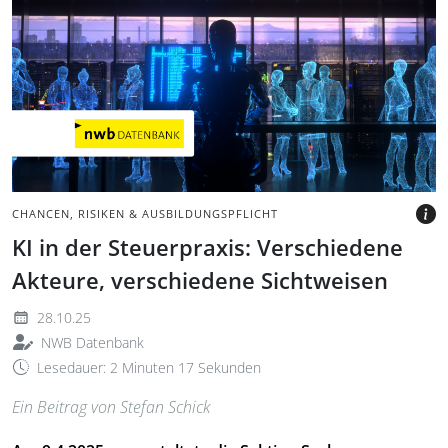
Monitor in dunklem Raum,
umgeben von blauen,
holografischen
Menschenfiguren; unten
links Logo der nwb
Datenbank.
BILD: @XH4D, GETTYIMAGES
VIA CANVA.COM
CHANCEN, RISIKEN & AUSBILDUNGSPFLICHT
KI in der Steuerpraxis: Verschiedene
Akteure, verschiedene Sichtweisen
28.10.25
NWB Datenbank
Lesedauer: 2 Minuten 17 Sekunden
Ein Beitrag von Stefan Schick