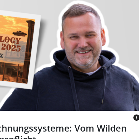
oren vor grauem Hintergrund mit Logo
ogy Conference
NOLOGY-CONFERENCE.DE
ichnungssysteme: Vom Wilden