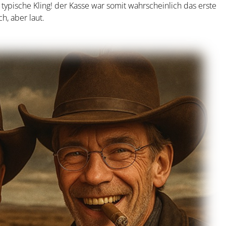
typische Kling! der Kasse war somit wahrscheinlich das erste
h, aber laut.