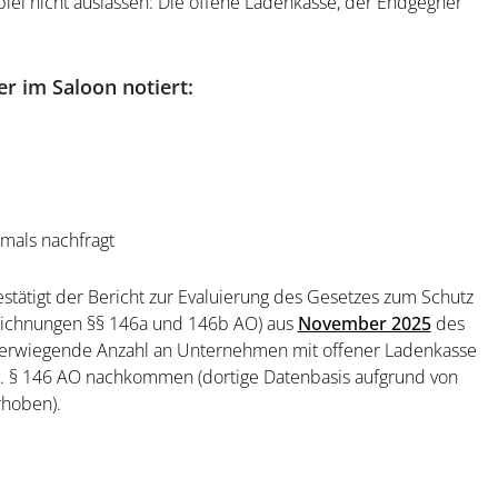
spiel nicht auslassen: Die offene Ladenkasse, der Endgegner
r im Saloon notiert:
emals nachfragt
stätigt der Bericht zur Evaluierung des Gesetzes zum Schutz
zeichnungen §§ 146a und 146b AO) aus
November 2025
des
 überwiegende Anzahl an Unternehmen mit offener Ladenkasse
m. § 146 AO nachkommen (dortige Datenbasis aufgrund von
rhoben).