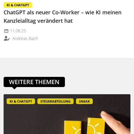
KI & CHATGPT
ChatGPT als neuer Co-Worker – wie KI meinen
Kanzleialltag verändert hat
11.08.25
Andreas Bach
WEITERE THEMEN
KI & CHATGPT
STEUERABTEILUNG
SNEAK