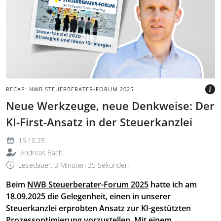
grauem Hintergrund mit
Logo des NWB
Steuerberater Forums
BILD: @TAX&BYTES
RECAP: NWB STEUERBERATER-FORUM 2025
Neue Werkzeuge, neue Denkweise: Der
KI-First-Ansatz in der Steuerkanzlei
15.10.25
Andreas Bach
Lesedauer: 3 Minuten 35 Sekunden
Beim
NWB Steuerberater-Forum 2025
hatte ich am
18.09.2025 die Gelegenheit, einen in unserer
Steuerkanzlei erprobten Ansatz zur KI-gestützten
Prozessoptimierung vorzustellen. Mit einem