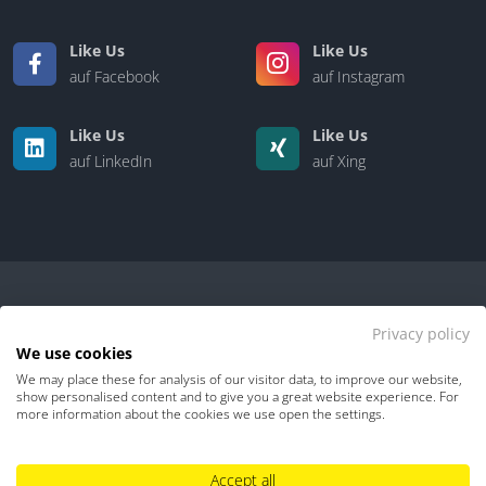
Like Us
Like Us
auf Facebook
auf Instagram
Like Us
Like Us
auf LinkedIn
auf Xing
Privacy policy
We use cookies
We may place these for analysis of our visitor data, to improve our website,
Kontakt
|
Über uns
show personalised content and to give you a great website experience. For
more information about the cookies we use open the settings.
Datenschutz
Impressum
TDM-Vorbehalt
Accept all