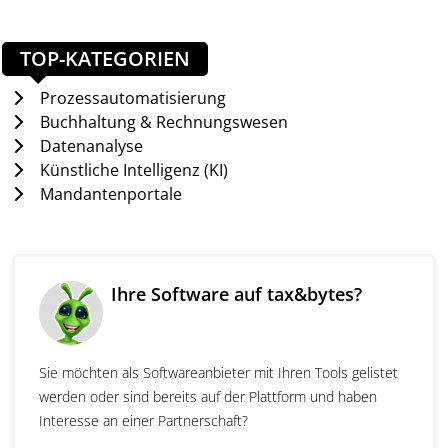
Bedürfnisse von Unternehmen jeder Größe und
Branche abgestimmt ist. Die Software unterstützt
den gesamten Vertragslebenszyklus – von der
TOP-KATEGORIEN
Ablage bis zur Archivierung.
Prozessautomatisierung
Was kann Inhubber?
Buchhaltung & Rechnungswesen
Datenanalyse
Inhubber unterstützt das sichere und strukturierte
Künstliche Intelligenz (KI)
Vertragsmanagement durch KI-gestützte
Mandantenportale
Analysefunktionen, automatische
Fristenüberwachung und Benachrichtigungen. Die
Software identifiziert relevante Klauseln und
Vertragsinhalte in mehreren Sprachen und stellt
Ihre Software auf tax&bytes?
eine vollständig nachvollziehbare Dokumentation
über Audit-Trails bereit. Steuerfachleute profitieren
von einer rechtssicheren digitalen Unterschrift, einer
Fristenkontrolle und einer datenschutzkonformen
Sie möchten als Softwareanbieter mit Ihren Tools gelistet
Zusammenarbeit mit Mandanten und internen
werden oder sind bereits auf der Plattform und haben
Abteilungen.
Interesse an einer Partnerschaft?