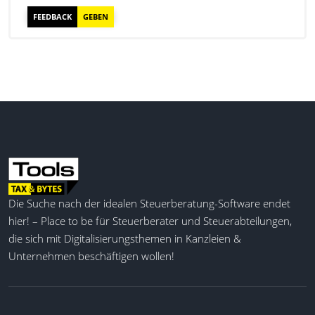
FEEDBACK
GEBEN
Zentrale Vertragsablage
Digitale Signatur
Automatisierte Fristen
KI-gestützte Analyse
Rollenbasierte Zugriffe
Blockchain-Audit-Trail
Unterstützung aller Dateitypen
Echtzeit-Dashboard
API- und Systemintegration
KI-gestützte Vertragssuche
Die Suche nach der idealen Steuerberatung-Software endet
hier! – Place to be für Steuerberater und Steuerabteilungen,
die sich mit Digitalisierungsthemen in Kanzleien &
Unternehmen beschäftigen wollen!