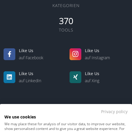
KATEGORIEN
370
TOOLS
Like Us
Like Us
auf Facebook
auf Instagram
Like Us
Like Us
auf LinkedIn
auf Xing
Privacy policy
We use cookies
We may place these for analysis of our visitor data, to improve our website,
Kontakt
Über uns
show personalised content and to give you a great website experience. For