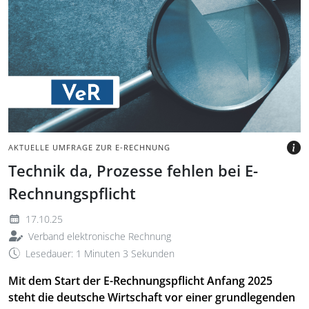
Vergrößerungsglas auf
blauer Fläche mit
geometrischen Formen
BILD: @GOLUBOVY, GETTY
IMAGES VIA CANVA.COM
AKTUELLE UMFRAGE ZUR E-RECHNUNG
Technik da, Prozesse fehlen bei E-
Rechnungspflicht
17.10.25
Verband elektronische Rechnung
Lesedauer: 1 Minuten 3 Sekunden
Mit dem Start der E-Rechnungspflicht Anfang 2025
steht die deutsche Wirtschaft vor einer grundlegenden