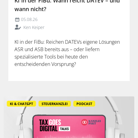
KI in der FiBu: Wann reicht DATEV – und
wann nicht?
05.08.26
Ken Keiper
KI in der FiBu: Reichen DATEVs eigene Lösungen
ASR und ASB bereits aus – oder liefern
spezialisierte Tools bei heute den
entscheidenden Vorsprung?
KI & CHATGPT
STEUERKANZLEI
PODCAST