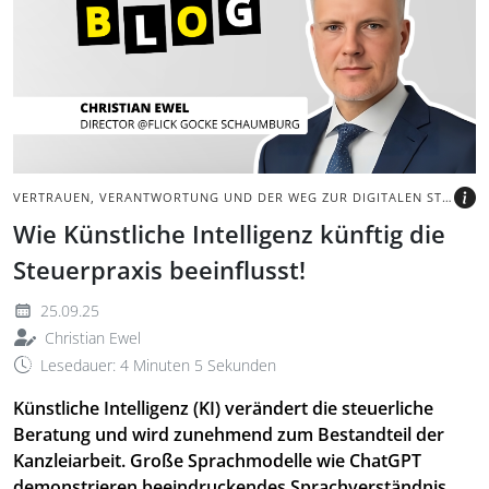
Grauer Hintergrund mit
Schriftzug Blog und
Portraitbild des Autors.
BILD: @TAX&BYTES
VERTRAUEN, VERANTWORTUNG UND DER WEG ZUR DIGITALEN STEUERBERATUNG
Wie Künstliche Intelligenz künftig die
Steuerpraxis beeinflusst!
25.09.25
Christian Ewel
Lesedauer: 4 Minuten 5 Sekunden
Künstliche Intelligenz (KI) verändert die steuerliche
Beratung und wird zunehmend zum Bestandteil der
Kanzleiarbeit. Große Sprachmodelle wie ChatGPT
demonstrieren beeindruckendes Sprachverständnis,