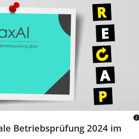
 das mit einer Stecknadel befestigt ist.
as Wort Recap.
ES.DE
ale Betriebsprüfung 2024 im