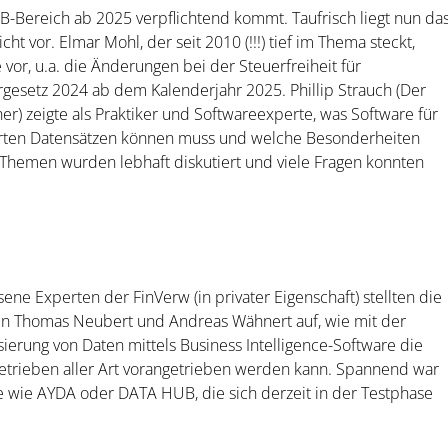
2B-Bereich ab 2025 verpflichtend kommt. Taufrisch liegt nun da
t vor. Elmar Mohl, der seit 2010 (!!!) tief im Thema steckt,
 vor, u.a. die Änderungen bei der Steuerfreiheit für
gesetz 2024 ab dem Kalenderjahr 2025. Phillip Strauch (Der
r) zeigte als Praktiker und Softwareexperte, was Software für
erten Datensätzen können muss und welche Besonderheiten
Themen wurden lebhaft diskutiert und viele Fragen konnten
ene Experten der FinVerw (in privater Eigenschaft) stellten die
en Thomas Neubert und Andreas Wähnert auf, wie mit der
sierung von Daten mittels Business Intelligence-Software die
Betrieben aller Art vorangetrieben werden kann. Spannend war
e wie AYDA oder DATA HUB, die sich derzeit in der Testphase