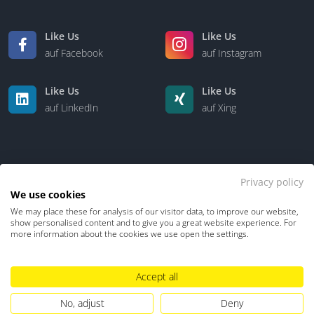
Like Us
Like Us
auf Facebook
auf Instagram
Like Us
Like Us
auf LinkedIn
auf Xing
Privacy policy
We use cookies
We may place these for analysis of our visitor data, to improve our website,
Kontakt
Über uns
show personalised content and to give you a great website experience. For
more information about the cookies we use open the settings.
Datenschutz
Impressum
TDM-Vorbehalt
Accept all
Hinweisgebersystem
Umgang mit KI
No, adjust
Deny