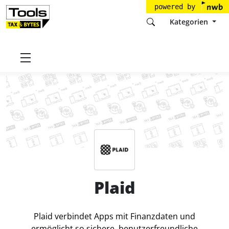
powered by
Kategorien
Startseite
Tools
Plaid B.V.
Plaid
Preise
Plaid
Plaid verbindet Apps mit Finanzdaten und
ermöglicht so sichere, benutzerfreundliche