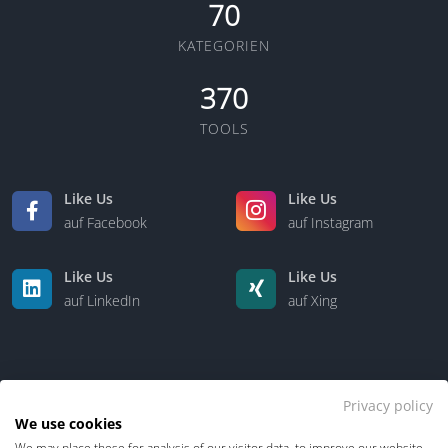
70
KATEGORIEN
370
TOOLS
Like Us
Like Us
auf Facebook
auf Instagram
Like Us
Like Us
auf LinkedIn
auf Xing
Privacy policy
We use cookies
We may place these for analysis of our visitor data, to improve our website,