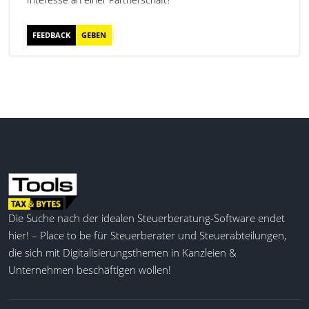
Endgültige Bewertung
Entscheidung über Meldepflicht
FEEDBACK
GEBEN
Erstellung eines Aktenvermerks
Dokumentation der Meldung
Die Suche nach der idealen Steuerberatung-Software endet
hier! – Place to be für Steuerberater und Steuerabteilungen,
die sich mit Digitalisierungsthemen in Kanzleien &
Unternehmen beschäftigen wollen!