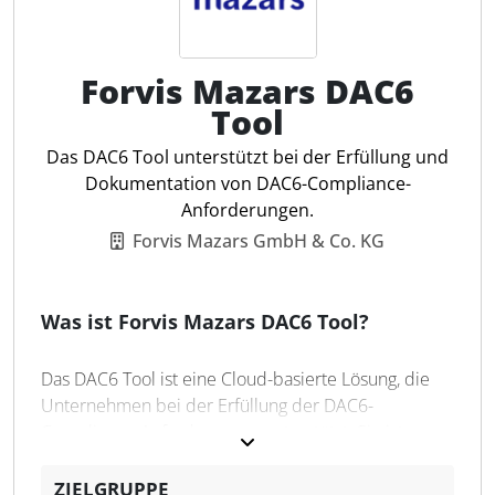
betroffene Staaten erfasst werden können. Darüber
hinaus werden Informationen zum rechtlichen und
wirtschaftlichen Wert der Gestaltungen sowie zu den
Forvis Mazars DAC6
meldepflichtigen Merkmalen erfasst. OmniSys Tax
Tool
DAC 6 unterstützt Steuerfachleute dabei,
meldepflichtige Sachverhalte zu identifizieren, zu
Das DAC6 Tool unterstützt bei der Erfüllung und
bewerten und die Einhaltung der DAC 6
Dokumentation von DAC6-Compliance-
Meldepflichten sicherzustellen, um hohe Bußgelder
Anforderungen.
zu vermeiden.
Forvis Mazars GmbH & Co. KG
Berichtserstellung
Was ist Forvis Mazars DAC6 Tool?
XML-Datei
Umfangreicher Erfassungsdialog
Das DAC6 Tool ist eine Cloud-basierte Lösung, die
Umfassende Compliance
Unternehmen bei der Erfüllung der DAC6-
Strukturierte Fragebögen
Compliance-Anforderungen unterstützt. Sie ist
Erfassungssysteme
modular aufgebaut, um an die Bedürfnisse und
Strukturen der Nutzer angepasst werden zu können.
ZIELGRUPPE