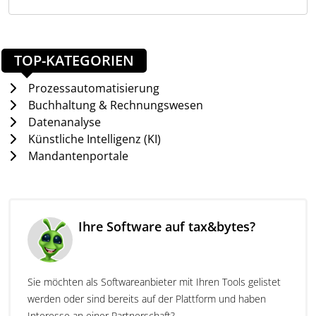
Was kann DAC6 Compliance Tool?
Das Tool ermöglicht die Erfassung, Bewertung und
Dokumentation potenziell meldepflichtiger
TOP-KATEGORIEN
Steuergestaltungen. Es unterstützt den gesamten
DAC6-Compliance-Prozess von der Ersterfassung bis
Prozessautomatisierung
zur Meldung an das Bundeszentralamt für Steuern.
Buchhaltung & Rechnungswesen
Ein DAC6-Verantwortlicher kann den Status jedes
Datenanalyse
Vorgangs über ein Dashboard überwachen.
Künstliche Intelligenz (KI)
Steuerfachleute profitieren von einer klaren
Mandantenportale
Übersicht und automatisierten Prozessen zur
Einhaltung der Meldepflichten.
Erfassung des Arrangements
Ihre Software auf tax&bytes?
Validierung des Arrangements
Änderung des Fragebogens
Vorläufige Bewertung
Sie möchten als Softwareanbieter mit Ihren Tools gelistet
Main Benefit Test
werden oder sind bereits auf der Plattform und haben
Hallmark Prüfung
Interesse an einer Partnerschaft?